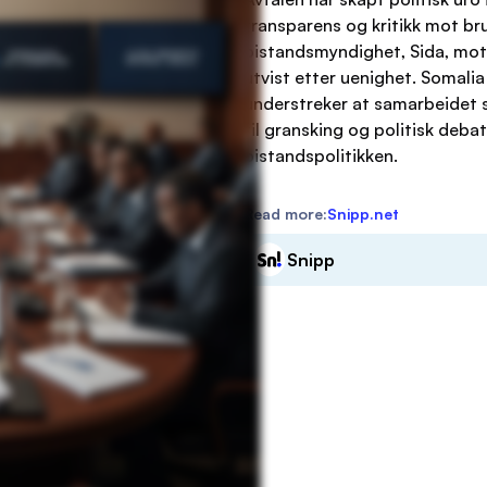
transparens og kritikk mot br
bistandsmyndighet, Sida, mots
utvist etter uenighet. Somali
understreker at samarbeidet sk
til gransking og politisk debat
bistandspolitikken.
Read more:
Snipp.net
Snipp