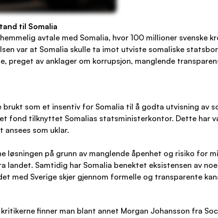
tand til Somalia
 hemmelig avtale med Somalia, hvor 100 millioner svenske kron
lsen var at Somalia skulle ta imot utviste somaliske statsbo
ige, preget av anklager om korrupsjon, manglende transparens
rukt som et insentiv for Somalia til å godta utvisning av so
i et fond tilknyttet Somalias statsministerkontor. Dette har 
t ansees som uklar.
e løsningen på grunn av manglende åpenhet og risiko for mis
ra landet. Samtidig har Somalia benektet eksistensen av noe
et med Sverige skjer gjennom formelle og transparente kana
lant kritikerne finner man blant annet Morgan Johansson fra