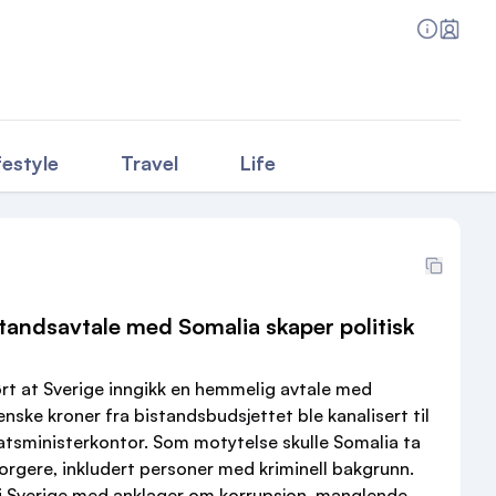
festyle
Travel
Life
tandsavtale med Somalia skaper politisk
rt at Sverige inngikk en hemmelig avtale med
enske kroner fra bistandsbudsjettet ble kanalisert til
tatsministerkontor. Som motytelse skulle Somalia ta
orgere, inkludert personer med kriminell bakgrunn.
o i Sverige med anklager om korrupsjon, manglende