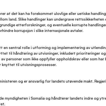
er at det kan ha forekommet ulovlige eller uetiske handlinge
om land. Slike handlinger kan undergrave rettssikkerheten og
rundige etterforskninger, og eventuelle korrupte handlinger 
hindre korrupsjon i slike internasjonale avtaler.
tt en sentral rolle i utforming og implementering av utlendi
ttet til håndtering av utvisninger, inkludert prioriteringer og
ng av personer som ikke oppfyller oppholdskrav eller som har
 knyttet til utvisningsprosesser.
ministeren og er ansvarlig for landets utøvende makt. Regjer
de myndigheten i Somalia og håndterer landets indre og ytre
tet.