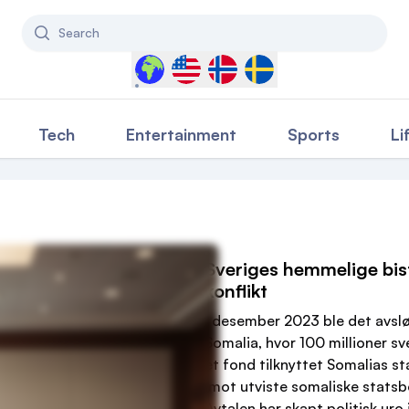
Search
Select a country to filter content
Tech
Entertainment
Sports
Li
Sveriges hemmelige bis
konflikt
I desember 2023 ble det avslø
Somalia, hvor 100 millioner sv
et fond tilknyttet Somalias s
imot utviste somaliske statsb
Avtalen har skapt politisk ur