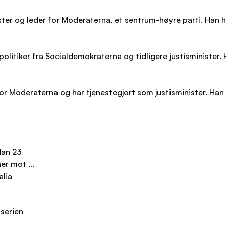
ster og leder for Moderaterna, et sentrum-høyre parti. Han ha
litiker fra Socialdemokraterna og tidligere justisminister. 
for Moderaterna og har tjenestegjort som justisminister. Han 
dan 23
r mot ...
lia
-serien