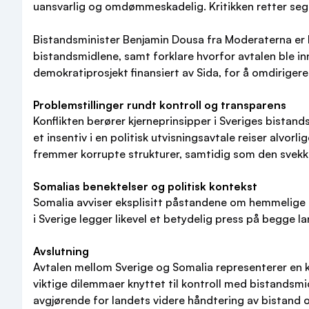
uansvarlig og omdømmeskadelig. Kritikken retter seg s
Bistandsminister Benjamin Dousa fra Moderaterna er bl
bistandsmidlene, samt forklare hvorfor avtalen ble i
demokratiprosjekt finansiert av Sida, for å omdirigere
Problemstillinger rundt kontroll og transparens
Konflikten berører kjerneprinsipper i Sveriges bistan
et insentiv i en politisk utvisningsavtale reiser alvo
fremmer korrupte strukturer, samtidig som den svekk
Somalias benektelser og politisk kontekst
Somalia avviser eksplisitt påstandene om hemmelige a
i Sverige legger likevel et betydelig press på begge 
Avslutning
Avtalen mellom Sverige og Somalia representerer en k
viktige dilemmaer knyttet til kontroll med bistandsmid
avgjørende for landets videre håndtering av bistand 