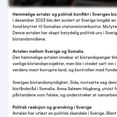
Hemmelige avtaler og politisk konflikt i Sveriges bis
I desember 2023 ble det avslørt at Sverige inngikk en
fond knyttet til Somalias statsministerkontor. Motyte
Denne avtalen har skapt betydelig politisk uro i Sver
bistandsmidlene.
Avtalen mellom Sverige og Somalia
Den hemmelige avtalen innebar at bistandspenger ble b
vanlige bistandsprosjekter, men ble i stedet satt inn 
verdens mest korrupte land, og kontrollen med fonde
Sveriges bistandsmyndighet, Sida, motsatte seg denn
biståndsråd i Somalia, Anna Saleem Högberg, utvist f
påstandene som falske, og understreker at samarbeid
Politisk reaksjon og gransking i Sverige
Avtalen har utløst en politisk skandale i Sverige. B