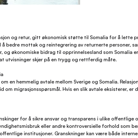
jon og retur, gitt økonomisk støtte til Somalia for å lette p
til å bedre mottak og reintegrering av returnerte personer,
etur, og økonomiske bidrag til opprinnelsesland som Somalia 
at utvisninger skjer på en trygg og rettferdig måte.
ia
on om en hemmelig avtale mellom Sverige og Somalia. Relasj
 om migrasjonsspørsmål. Hvis en slik avtale eksisterer, er de
skinger for å sikre ansvar og transparens i ulike offentlige 
dighetsmisbruk eller andre kontroversielle forhold som ber
offentlige institusjoner. Granskninger kan være både interne i 