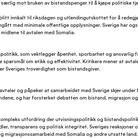
ærlig mot bruken av bistandspenger til å kjøpe politiske tje
itt innkalt til riksdagen og utlendingutskottet for å redeg
nngått med minimale offentlige opplysninger. Sverige har ogs
 midlene til avtalen med Somalia.
dspolitikk, som vektlegger åpenhet, sporbarhet og ansvarlig 
rlige spørsmål om etikk og effektivitet. Kritikere mener at a
er Sveriges troverdighet som bistandsgiver.
vtaler og påpeker at samarbeidet med Sverige skjer under fo
landene, og har forsterket debatten om bistand, migrasjon og
ompleks utfordring der utvisningspolitikk og bistandspolitik
ler, transparens og politisk integritet. Sveriges reaksjoner o
og migrasjonssamarbeid med Somalia og andre utsatte land. F