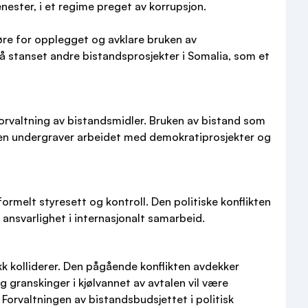
nester, i et regime preget av korrupsjon.
jøre for opplegget og avklare bruken av
å stanset andre bistandsprosjekter i Somalia, som et
forvaltning av bistandsmidler. Bruken av bistand som
vtalen undergraver arbeidet med demokratiprosjekter og
rmelt styresett og kontroll. Den politiske konflikten
 ansvarlighet i internasjonalt samarbeid.
k kolliderer. Den pågående konflikten avdekker
g granskinger i kjølvannet av avtalen vil være
orvaltningen av bistandsbudsjettet i politisk