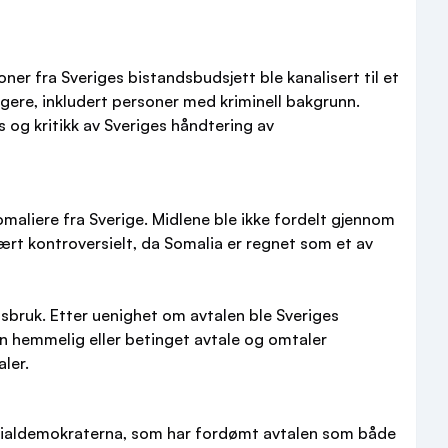
er fra Sveriges bistandsbudsjett ble kanalisert til et
rgere, inkludert personer med kriminell bakgrunn.
 og kritikk av Sveriges håndtering av
maliere fra Sverige. Midlene ble ikke fordelt gjennom
vært kontroversielt, da Somalia er regnet som et av
bruk. Etter uenighet om avtalen ble Sveriges
n hemmelig eller betinget avtale og omtaler
ler.
 Socialdemokraterna, som har fordømt avtalen som både