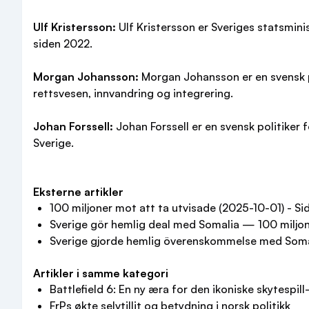
Ulf Kristersson:
Ulf Kristersson er Sveriges statsmini
siden 2022.
Morgan Johansson:
Morgan Johansson er en svensk po
rettsvesen, innvandring og integrering.
Johan Forssell:
Johan Forssell er en svensk politiker 
Sverige.
Eksterne artikler
100 miljoner mot att ta utvisade (2025-10-01) - Si
Sverige gör hemlig deal med Somalia — 100 miljone
Sverige gjorde hemlig överenskommelse med Soma
Artikler i samme kategori
Battlefield 6: En ny æra for den ikoniske skytespill
FrPs økte selvtillit og betydning i norsk politikk