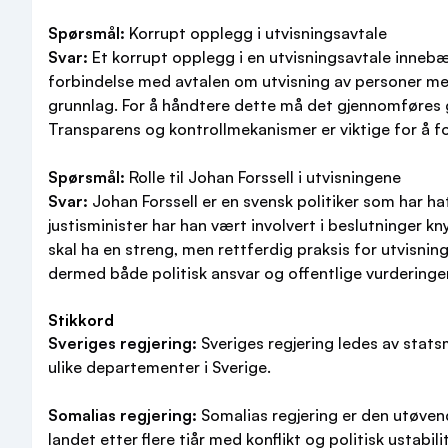
Spørsmål:
Korrupt opplegg i utvisningsavtale
Svar:
Et korrupt opplegg i en utvisningsavtale innebær
forbindelse med avtalen om utvisning av personer mell
grunnlag. For å håndtere dette må det gjennomføres g
Transparens og kontrollmekanismer er viktige for å for
Spørsmål:
Rolle til Johan Forssell i utvisningene
Svar:
Johan Forssell er en svensk politiker som har ha
justisminister har han vært involvert i beslutninger kny
skal ha en streng, men rettferdig praksis for utvisni
dermed både politisk ansvar og offentlige vurderinger
Stikkord
Sveriges regjering:
Sveriges regjering ledes av stats
ulike departementer i Sverige.
Somalias regjering:
Somalias regjering er den utøven
landet etter flere tiår med konflikt og politisk ustabili