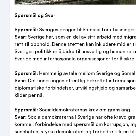
Spørsmål og Svar
Spørsmål:
Sveriges penger til Somalia for utvisninger
Svar:
Sverige har, som en del av sitt arbeid med migras
rett til opphold. Denne støtten kan inkludere midler 
Sveriges politikk er å bidra til ansvarlig og human r
Sverige med internasjonale organisasjoner for å sikre 
Spørsmål:
Hemmelig avtale mellom Sverige og Somal
Svar:
Det finnes ingen offentlig bekreftet informasj
diplomatiske forbindelser, utviklingshjelp og samarbeid
kilder per nå.
Spørsmål:
Socialdemokraternas krav om gransking
Svar:
Socialdemokraterna i Sverige har ofte krevd gran
komme i forbindelse med spørsmål om korrupsjon, myn
sannheten, styrke demokratiet og forbedre tilliten til 