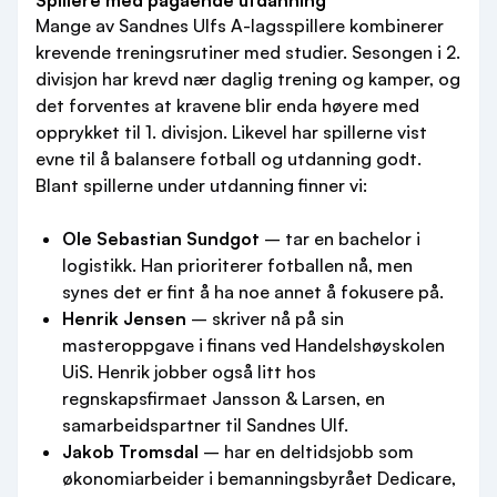
Spillere med pågående utdanning
Mange av Sandnes Ulfs A-lagsspillere kombinerer
krevende treningsrutiner med studier. Sesongen i 2.
divisjon har krevd nær daglig trening og kamper, og
det forventes at kravene blir enda høyere med
opprykket til 1. divisjon. Likevel har spillerne vist
evne til å balansere fotball og utdanning godt.
Blant spillerne under utdanning finner vi:
Ole Sebastian Sundgot
– tar en bachelor i
logistikk. Han prioriterer fotballen nå, men
synes det er fint å ha noe annet å fokusere på.
Henrik Jensen
– skriver nå på sin
masteroppgave i finans ved Handelshøyskolen
UiS. Henrik jobber også litt hos
regnskapsfirmaet Jansson & Larsen, en
samarbeidspartner til Sandnes Ulf.
Jakob Tromsdal
– har en deltidsjobb som
økonomiarbeider i bemanningsbyrået Dedicare,