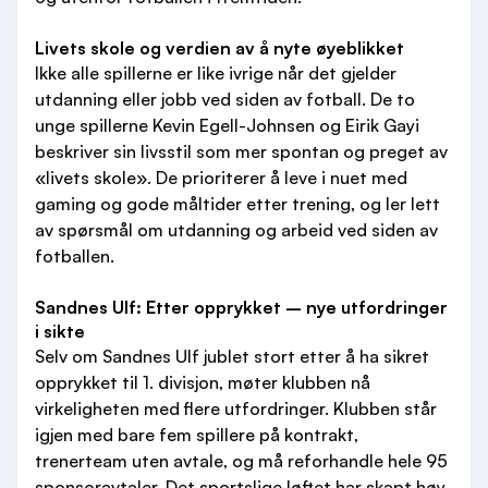
Livets skole og verdien av å nyte øyeblikket
Ikke alle spillerne er like ivrige når det gjelder
utdanning eller jobb ved siden av fotball. De to
unge spillerne Kevin Egell-Johnsen og Eirik Gayi
beskriver sin livsstil som mer spontan og preget av
«livets skole». De prioriterer å leve i nuet med
gaming og gode måltider etter trening, og ler lett
av spørsmål om utdanning og arbeid ved siden av
fotballen.
Sandnes Ulf: Etter opprykket – nye utfordringer
i sikte
Selv om Sandnes Ulf jublet stort etter å ha sikret
opprykket til 1. divisjon, møter klubben nå
virkeligheten med flere utfordringer. Klubben står
igjen med bare fem spillere på kontrakt,
trenerteam uten avtale, og må reforhandle hele 95
sponsoravtaler. Det sportslige løftet har skapt høy