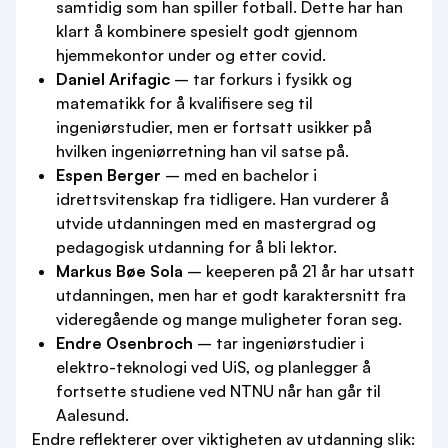
samtidig som han spiller fotball. Dette har han
klart å kombinere spesielt godt gjennom
hjemmekontor under og etter covid.
Daniel Arifagic
– tar forkurs i fysikk og
matematikk for å kvalifisere seg til
ingeniørstudier, men er fortsatt usikker på
hvilken ingeniørretning han vil satse på.
Espen Berger
– med en bachelor i
idrettsvitenskap fra tidligere. Han vurderer å
utvide utdanningen med en mastergrad og
pedagogisk utdanning for å bli lektor.
Markus Bøe Sola
– keeperen på 21 år har utsatt
utdanningen, men har et godt karaktersnitt fra
videregående og mange muligheter foran seg.
Endre Osenbroch
– tar ingeniørstudier i
elektro-teknologi ved UiS, og planlegger å
fortsette studiene ved NTNU når han går til
Aalesund.
Endre reflekterer over viktigheten av utdanning slik: