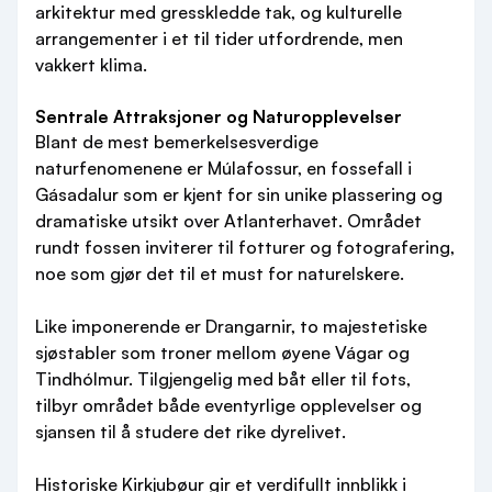
arkitektur med gresskledde tak, og kulturelle
arrangementer i et til tider utfordrende, men
vakkert klima.
Sentrale Attraksjoner og Naturopplevelser
Blant de mest bemerkelsesverdige
naturfenomenene er Múlafossur, en fossefall i
Gásadalur som er kjent for sin unike plassering og
dramatiske utsikt over Atlanterhavet. Området
rundt fossen inviterer til fotturer og fotografering,
noe som gjør det til et must for naturelskere.
Like imponerende er Drangarnir, to majestetiske
sjøstabler som troner mellom øyene Vágar og
Tindhólmur. Tilgjengelig med båt eller til fots,
tilbyr området både eventyrlige opplevelser og
sjansen til å studere det rike dyrelivet.
Historiske Kirkjubøur gir et verdifullt innblikk i