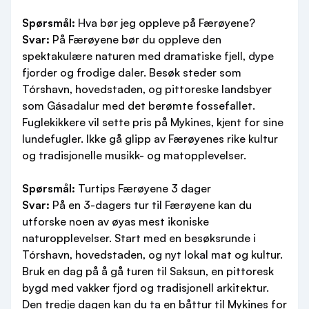
Spørsmål:
Hva bør jeg oppleve på Færøyene?
Svar:
På Færøyene bør du oppleve den
spektakulære naturen med dramatiske fjell, dype
fjorder og frodige daler. Besøk steder som
Tórshavn, hovedstaden, og pittoreske landsbyer
som Gásadalur med det berømte fossefallet.
Fuglekikkere vil sette pris på Mykines, kjent for sine
lundefugler. Ikke gå glipp av Færøyenes rike kultur
og tradisjonelle musikk- og matopplevelser.
Spørsmål:
Turtips Færøyene 3 dager
Svar:
På en 3-dagers tur til Færøyene kan du
utforske noen av øyas mest ikoniske
naturopplevelser. Start med en besøksrunde i
Tórshavn, hovedstaden, og nyt lokal mat og kultur.
Bruk en dag på å gå turen til Saksun, en pittoresk
bygd med vakker fjord og tradisjonell arkitektur.
Den tredje dagen kan du ta en båttur til Mykines for