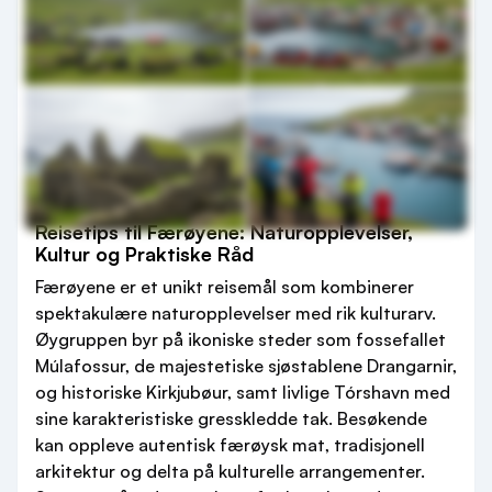
Reisetips til Færøyene: Naturopplevelser,
Kultur og Praktiske Råd
Færøyene er et unikt reisemål som kombinerer
spektakulære naturopplevelser med rik kulturarv.
Øygruppen byr på ikoniske steder som fossefallet
Múlafossur, de majestetiske sjøstablene Drangarnir,
og historiske Kirkjubøur, samt livlige Tórshavn med
sine karakteristiske gresskledde tak. Besøkende
kan oppleve autentisk færøysk mat, tradisjonell
arkitektur og delta på kulturelle arrangementer.