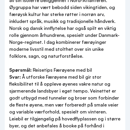
av sin isolerte beliggenhet i Nord-Atlanteren.
Øygruppa har vært bebodd siden vikingtiden, og
færøysk kultur har sterke røtter i norrøn arv,
inkludert språk, musikk og tradisjonelle håndverk.
Norsk og dansk innflytelse har også spilt en viktig
rolle gjennom århundrene, spesielt under Danmark-
Norge-regimet. I dag kombinerer færøyinger
moderne livsstil med stolthet over sin unike
folklore, sagn, og naturforståelse.
Spørsmål:
Reisetips Færøyene med bil
Svar:
Å utforske Færøyene med bil gir stor
fleksibilitet til å oppleve øyenes vakre natur og
sjarmerende landsbyer i eget tempo. Veinettet er
godt utbygd med tunneler og broer som forbinder
de fleste øyene, men vær forberedt på smale veier
og variable værforhold, spesielt om vinteren.
Leiebil er tilgjengelig på hovedflyplassen og i større
byer, og det anbefales å booke på forhånd i