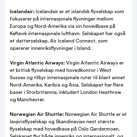
Icelandair:
Icelandair er et islandsk flyselskap som
fokuserer på internasjonale flyvninger mellom
Europa og Nord-Amerika via sin hovedbase på
Keflavık internasjonale lufthavn. Selskapet har også
et datterselskap, Air Iceland Connect, som
opererer innenriksflyvninger i Island.
Virgin Atlantic Airways:
Virgin Atlantic Airways er
et britisk flyselskap med hovedkontor i West
Sussex og tilbyr internasjonale ruter til blant annet
Nord-Amerika, Karibia og Asia. Selskapet har flere
baser i Storbritannia, inkludert London Heathrow
og Manchester.
Norwegian Air Shuttle:
Norwegian Air Shuttle er et
lavprisflyselskap og Skandinavias nest største
flyselskap med hovedbase på Oslo Gardermoen.
Selskapet flyr både innenriks og internasjonalt, og