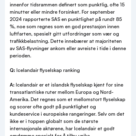
innenfor tidsrammen definert som punktlig, ofte 15
minutter eller mindre forsinket. For september
2024 rapporterte SAS en punktlighet på rundt 85
%, noe som regnes som en god prestasjon innen
luftfarten, spesielt gitt utfordringer som vær og
trafikkbelastning. Dette innebærer at majoriteten
av SAS-flyvninger ankom eller avreiste i tide i denne
perioden.
Q:
Icelandair flyselskap ranking
A:
Icelandair er et islandsk flyselskap kjent for sine
transatlantiske ruter mellom Europa og Nord-
Amerika. Det regnes som et mellomstort flyselskap
og scorer ofte godt på punktlighet og
kundeservice i europeiske rangeringer. Selv om det
ikke er i toppen globalt som de største
internasjonale aktørene, har Icelandair et godt
omdømme spesielt for å tilby unike