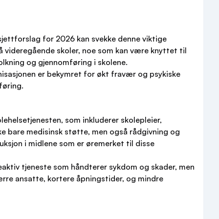
sjettforslag for 2026 kan svekke denne viktige
å videregående skoler, noe som kan være knyttet til
tolkning og gjennomføring i skolene.
nisasjonen er bekymret for økt fravær og psykiske
føring.
ehelsetjenesten, som inkluderer skolepleier,
ikke bare medisinsk støtte, men også rådgivning og
uksjon i midlene som er øremerket til disse
 reaktiv tjeneste som håndterer sykdom og skader, men
rre ansatte, kortere åpningstider, og mindre