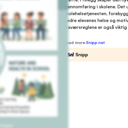
gjennomføring i skolene. Det 
skolehelsetjenesten, forebygge
bedre elevenes helse og motiv
fraværsreglene er også viktig f
Read more:
Snipp.net
Snipp