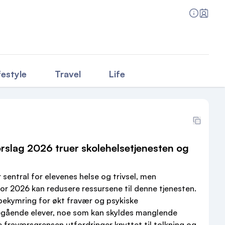
festyle
Travel
Life
rslag 2026 truer skolehelsetjenesten og
 sentral for elevenes helse og trivsel, men
for 2026 kan redusere ressursene til denne tjenesten.
bekymring for økt fravær og psykiske
regående elever, noe som kan skyldes manglende
ye fraværsgrensen utfordringer knyttet til tolkning og