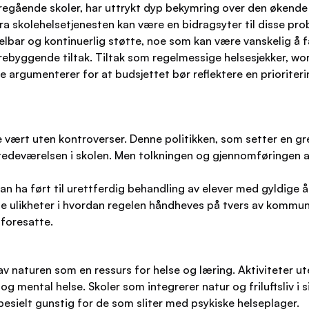
regående skoler, har uttrykt dyp bekymring over den økende
ra skolehelsetjenesten kan være en bidragsyter til disse pr
lbar og kontinuerlig støtte, noe som kan være vanskelig å få
ebyggende tiltak. Tiltak som regelmessige helsesjekker, wor
e argumenterer for at budsjettet bør reflektere en prioriteri
vært uten kontroverser. Denne politikken, som setter en gre
stedeværelsen i skolen. Men tolkningen og gjennomføringen a
kan ha ført til urettferdig behandling av elever med gyldige 
pe ulikheter i hvordan regelen håndheves på tvers av kommu
 foresatte.
v naturen som en ressurs for helse og læring. Aktiviteter u
og mental helse. Skoler som integrerer natur og friluftsliv i 
sielt gunstig for de som sliter med psykiske helseplager.