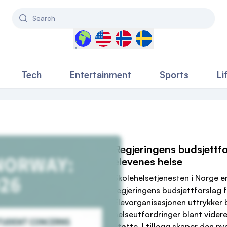
Search
Select a country to filter content
Tech
Entertainment
Sports
Li
Regjeringens budsjettfo
elevenes helse
Skolehelsetjenesten i Norge er
regjeringens budsjettforslag 
Elevorganisasjonen uttrykker 
helseutfordringer blant vide
støtte. I tillegg skaper den n