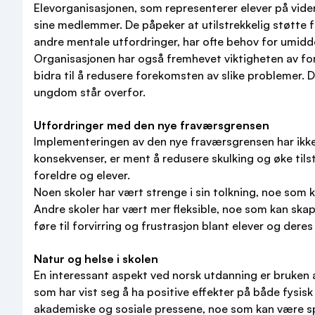
Elevorganisasjonen, som representerer elever på vide
sine medlemmer. De påpeker at utilstrekkelig støtte f
andre mentale utfordringer, har ofte behov for umidde
Organisasjonen har også fremhevet viktigheten av for
bidra til å redusere forekomsten av slike problemer. D
ungdom står overfor.
Utfordringer med den nye fraværsgrensen
Implementeringen av den nye fraværsgrensen har ikke 
konsekvenser, er ment å redusere skulking og øke til
foreldre og elever.
Noen skoler har vært strenge i sin tolkning, noe som 
Andre skoler har vært mer fleksible, noe som kan ska
føre til forvirring og frustrasjon blant elever og deres
Natur og helse i skolen
En interessant aspekt ved norsk utdanning er bruken a
som har vist seg å ha positive effekter på både fysisk 
akademiske og sosiale pressene, noe som kan være spe