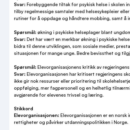
Svar:
Forebyggende tiltak for psykisk helse i skolen i
tilby regelmessige samtaler med helsesykepleier eller
rutiner for å oppdage og håndtere mobbing, samt å in
Spørsmål:
økning i psykiske helseplager blant ungdo
Svar:
Det har vært en merkbar økning i psykiske helse
bidra til denne utviklingen, som sosiale medier, pres
situasjonen for mange unge. Bedre bevissthet og tilgj
Spørsmål:
Elevorganisasjonens kritikk av regjeringens
Svar:
Elevorganisasjonen har kritisert regjeringens sk
ikke gir nok ressurser eller prioritering til skolehelse
oppfølging, mer fagpersonell og en helhetlig tilnærmi
avgjørende for elevenes trivsel og læring.
Stikkord
Elevorganisasjonen:
Elevorganisasjonen er en norsk 
rettigheter og påvirker utdanningspolitikken i Norge.