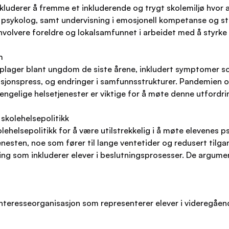
nkluderer å fremme et inkluderende og trygt skolemiljø hvor a
 psykolog, samt undervisning i emosjonell kompetanse og str
volvere foreldre og lokalsamfunnet i arbeidet med å styrke 
m
plager blant ungdom de siste årene, inkludert symptomer so
tasjonspress, og endringer i samfunnsstrukturer. Pandemien o
engelige helsetjenester er viktige for å møte denne utfordri
 skolehelsepolitikk
olehelsepolitikk for å være utilstrekkelig i å møte elevenes 
tjenesten, noe som fører til lange ventetider og redusert tilg
ng som inkluderer elever i beslutningsprosesser. De argumen
interesseorganisasjon som representerer elever i videregåen