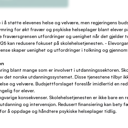
le i å støtte elevenes helse og velvære, men regjeringens bud
mring for økt fravær og psykiske helseplager blant elever p
nye fraværsgrensen utfordringer og uenighet når det gjelder 
026 kan redusere fokuset på skolehelsetjenesten. - Elevorga
rense skaper uenighet og utfordringer i tolkning og gjennom
en
ring blant mange som er involvert i utdanningssektoren. Skol
 av det norske utdanningssystemet. Disse tjenestene tilbyr 
else og velvære. Budsjettforslaget foreslår imidlertid en red
ngelig for elever.
langvarige konsekvenser. Skolehelsetjenesten er ikke bare en
tdanning og intervensjon. Redusert finansiering kan bety fæ
 for å oppdage og håndtere psykiske helseplager tidlig.