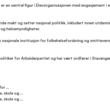
r en sentral figur i Elevorganisasjonen med engasjement i 
de makt og setter nasjonal politikk, inkludert innen utdann
- og helsemyndigheter.
 nasjonale institusjon for folkehelseforskning og smittevern.
litiker for Arbeiderpartiet og har vært ordfører i Stavanger
or ...
 skole og ...
 skole og ...