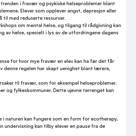
 trenden i fravær og psykiske helseproblemer blant
oblemene. Elever som opplever angst, depresjon eller
 til med reduserte ressurser.
kshops om mental helse, og tilgang til rådgivning kan
ng av helse, spesielt i lys av de utfordringene dagens
nse for hvor mye fravær en elev kan ha før det får
v denne regelen har skapt uenighet blant lærere,
årsaker til fravær, som for eksempel helseproblemer.
ner og fylkeskommuner. Dette ujevne terrenget kan
te i naturen kan fungere som en form for ecotherapy,
sin undervisning kan tilby elever en pause fra de