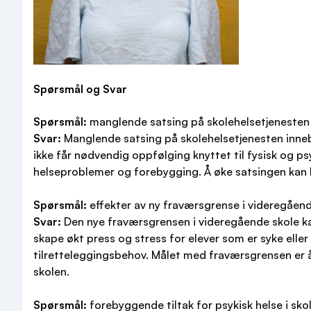
Spørsmål og Svar
Spørsmål:
manglende satsing på skolehelsetjenesten
Svar:
Manglende satsing på skolehelsetjenesten innebær
ikke får nødvendig oppfølging knyttet til fysisk og psyk
helseproblemer og forebygging. Å øke satsingen kan bi
Spørsmål:
effekter av ny fraværsgrense i videregåen
Svar:
Den nye fraværsgrensen i videregående skole kan
skape økt press og stress for elever som er syke elle
tilretteleggingsbehov. Målet med fraværsgrensen er 
skolen.
Spørsmål:
forebyggende tiltak for psykisk helse i sko