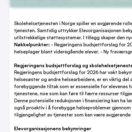
Skolehelsetjenesten i Norge spiller en avgjørende rol
tjenesten. Samtidig uttrykker Elevorganisasjonen beky
utilstrekkelige støttesystemer. I tillegg skaper den 
Nøkkelpunkter:
- Regjeringens budsjettforslag for 2
helseplager blant videregående elever. - Ny fraværsg
Regjeringens budsjettforslag og skolehelsetjenest
Regjeringens budsjettforslag for 2026 har vakt bekym
helsesøster og andre helsearbeidere, er en viktig del
forebyggende tiltak som er essensielle for elevenes h
tjenestene, noe som kan føre til færre ressurser tilgje
Denne potensielle reduksjonen i finansiering kan ha 
også proaktiv i å forebygge helseproblemer gjennom u
tilgjengelighet av tjenester som kan være avgjørende
Elevorganisasjonens bekymringer