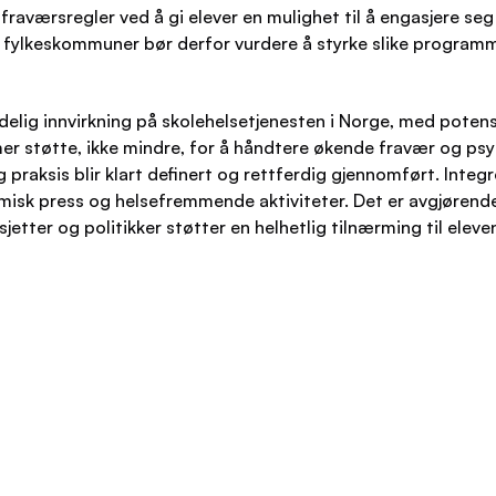
raværsregler ved å gi elever en mulighet til å engasjere se
 fylkeskommuner bør derfor vurdere å styrke slike programm
delig innvirkning på skolehelsetjenesten i Norge, med potens
mer støtte, ikke mindre, for å håndtere økende fravær og psy
g praksis blir klart definert og rettferdig gjennomført. Integ
misk press og helsefremmende aktiviteter. Det er avgjørende
jetter og politikker støtter en helhetlig tilnærming til elev