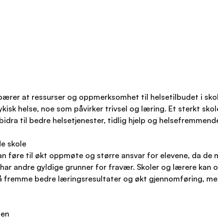
er at ressurser og oppmerksomhet til helsetilbudet i skoler i
isk helse, noe som påvirker trivsel og læring. Et sterkt skoleh
dra til bedre helsetjenester, tidlig hjelp og helsefremmende
de skole
 føre til økt oppmøte og større ansvar for elevene, da de m
r har andre gyldige grunner for fravær. Skoler og lærere ka
å fremme bedre læringsresultater og økt gjennomføring, me
len