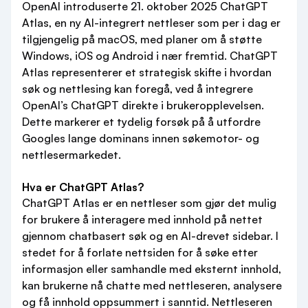
OpenAI introduserte 21. oktober 2025 ChatGPT
Atlas, en ny AI-integrert nettleser som per i dag er
tilgjengelig på macOS, med planer om å støtte
Windows, iOS og Android i nær fremtid. ChatGPT
Atlas representerer et strategisk skifte i hvordan
søk og nettlesing kan foregå, ved å integrere
OpenAI’s ChatGPT direkte i brukeropplevelsen.
Dette markerer et tydelig forsøk på å utfordre
Googles lange dominans innen søkemotor- og
nettlesermarkedet.
Hva er ChatGPT Atlas?
ChatGPT Atlas er en nettleser som gjør det mulig
for brukere å interagere med innhold på nettet
gjennom chatbasert søk og en AI-drevet sidebar. I
stedet for å forlate nettsiden for å søke etter
informasjon eller samhandle med eksternt innhold,
kan brukerne nå chatte med nettleseren, analysere
og få innhold oppsummert i sanntid. Nettleseren