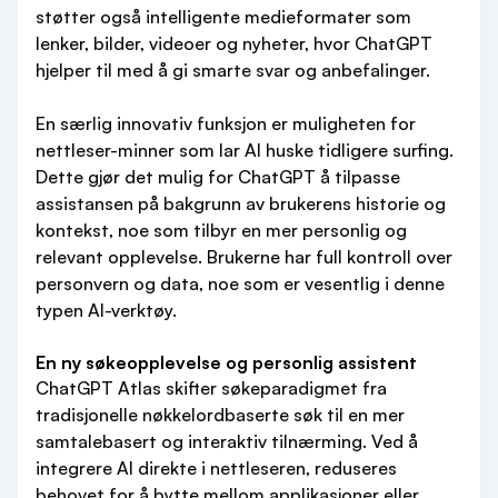
støtter også intelligente medieformater som
lenker, bilder, videoer og nyheter, hvor ChatGPT
hjelper til med å gi smarte svar og anbefalinger.
En særlig innovativ funksjon er muligheten for
nettleser-minner som lar AI huske tidligere surfing.
Dette gjør det mulig for ChatGPT å tilpasse
assistansen på bakgrunn av brukerens historie og
kontekst, noe som tilbyr en mer personlig og
relevant opplevelse. Brukerne har full kontroll over
personvern og data, noe som er vesentlig i denne
typen AI-verktøy.
En ny søkeopplevelse og personlig assistent
ChatGPT Atlas skifter søkeparadigmet fra
tradisjonelle nøkkelordbaserte søk til en mer
samtalebasert og interaktiv tilnærming. Ved å
integrere AI direkte i nettleseren, reduseres
behovet for å bytte mellom applikasjoner eller