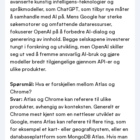
avanserte kunstig intelligens-teknologier og
språkmodeller, som ChatGPT, som tilbyr nye måter
å samhandle med AI på. Mens Google har sterke
søkemotorer og omfattende dataressurser,
fokuserer OpenAI på å forbedre AI-dialog og
generering av innhold. Begge selskapene investerer
tungt i forskning og utvikling, men OpenAI skiller
seg ut ved å fremme ansvarlig AI-bruk og gjøre
modeller bredt tilgjengelige gjennom API-er og
ulike produkter.
Spørsmål:
Hva er forskjellen mellom Atlas og
Chrome?
Svar:
Atlas og Chrome kan referere til ulike
produkter, avhengig av konteksten. Generelt er
Chrome mest kjent som en nettleser utviklet av
Google, mens Atlas kan referere til flere ting, som
for eksempel et kart- eller geografisystem, eller en
databaseplattform som MongoDB Atlas. Hvis man