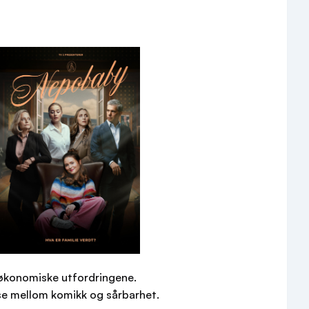
g økonomiske utfordringene.
se mellom komikk og sårbarhet.