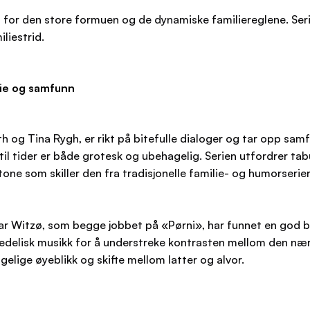
s for den store formuen og de dynamiske familiereglene. Ser
liestrid.
lie og samfunn
eth og Tina Rygh, er rikt på bitefulle dialoger og tar opp s
til tider er både grotesk og ubehagelig. Serien utfordrer
 som skiller den fra tradisjonelle familie- og humorserier
r Witzø, som begge jobbet på «Pørni», har funnet en god b
delisk musikk for å understreke kontrasten mellom den nære
lige øyeblikk og skifte mellom latter og alvor.