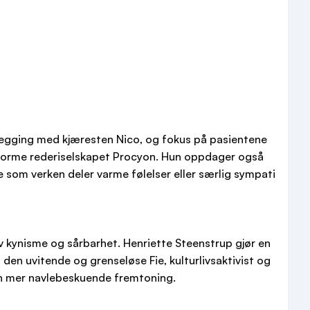
egging med kjæresten Nico, og fokus på pasientene
et enorme rederiselskapet Procyon. Hun oppdager også
e som verken deler varme følelser eller særlig sympati
av kynisme og sårbarhet. Henriette Steenstrup gjør en
den uvitende og grenseløse Fie, kulturlivsaktivist og
en mer navlebeskuende fremtoning.