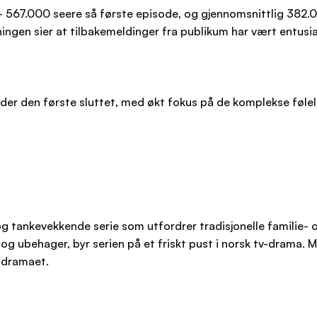
– 567.000 seere så første episode, og gjennomsnittlig 382.
ingen sier at tilbakemeldinger fra publikum har vært entusia
pp der den første sluttet, med økt fokus på de komplekse fø
ankevekkende serie som utfordrer tradisjonelle familie- o
r og ubehager, byr serien på et friskt pust i norsk tv-dram
tsdramaet.