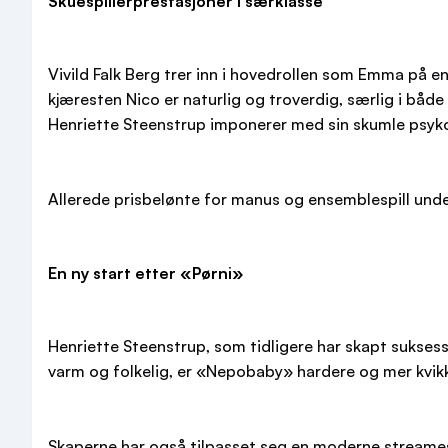
Skuespillerprestasjoner i særklasse
Vivild Falk Berg trer inn i hovedrollen som Emma på
kjæresten Nico er naturlig og troverdig, særlig i både 
Henriette Steenstrup imponerer med sin skumle psyk
Allerede prisbelønte for manus og ensemblespill under
En ny start etter «Pørni»
Henriette Steenstrup, som tidligere har skapt sukses
varm og folkelig, er «Nepobaby» hardere og mer kvikk
Skaperne har også tilpasset seg en moderne streames