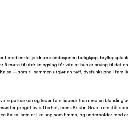
 med enkle, jordnære ambisjoner: boligkjøp, bryllupsplanl
for å møte til utdrikningslag får vite at hun er arving til d
 Kaisa – som til sammen utgjør en tøff, dysfunksjonell famili
tnevnte patriarken og leder familiebedriften med en blanding 
søster preget av bitterhet, mens Kristin Grue fremstår som 
steren Kaisa, som er like ung som Emma, og underholder med 