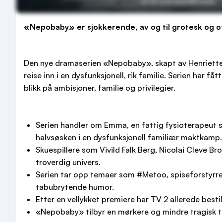
«Nepobaby» er sjokkerende, av og til grotesk og of
Den nye dramaserien «Nepobaby», skapt av Henriette S
reise inn i en dysfunksjonell, rik familie. Serien har f
blikk på ambisjoner, familie og privilegier.
Serien handler om Emma, en fattig fysioterapeut s
halvsøsken i en dysfunksjonell familiær maktkamp.
Skuespillere som Vivild Falk Berg, Nicolai Cleve Bro
troverdig univers.
Serien tar opp temaer som #Metoo, spiseforstyrre
tabubrytende humor.
Etter en vellykket premiere har TV 2 allerede best
«Nepobaby» tilbyr en mørkere og mindre tragisk t