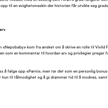
 til en evighetsmaskin der historien får utvikle seg gradvis 
arv
om «Nepobaby» kom fra ønsket om å skrive en rolle til Vivild 
ien som en kommentar til hvordan arv og privilegier preger f
ess å følge opp «Pørni», men tar det som en personlig bonus
 hun til tålmodighet og å gi drømmer tid til å modnes, samt 