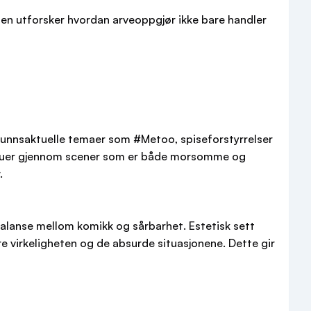
ien utforsker hvordan arveoppgjør ikke bare handler
amfunnsaktuelle temaer som #Metoo, spiseforstyrrelser
 tabuer gjennom scener som er både morsomme og
.
alanse mellom komikk og sårbarhet. Estetisk sett
 virkeligheten og de absurde situasjonene. Dette gir