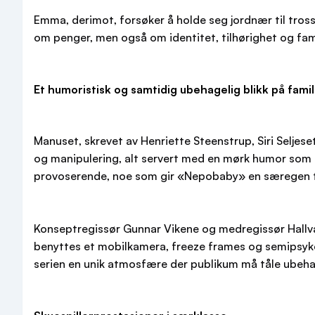
Emma, derimot, forsøker å holde seg jordnær til tros
om penger, men også om identitet, tilhørighet og fami
Et humoristisk og samtidig ubehagelig blikk på fami
Manuset, skrevet av Henriette Steenstrup, Siri Seljes
og manipulering, alt servert med en mørk humor som 
provoserende, noe som gir «Nepobaby» en særegen tone
Konseptregissør Gunnar Vikene og medregissør Hallva
benyttes et mobilkamera, freeze frames og semipsyke
serien en unik atmosfære der publikum må tåle ubehage