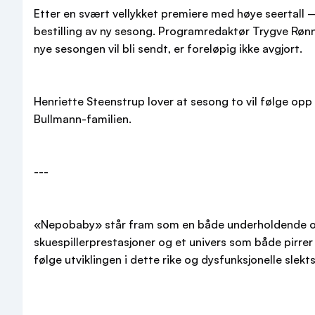
Etter en svært vellykket premiere med høye seertall 
bestilling av ny sesong. Programredaktør Trygve Rønn
nye sesongen vil bli sendt, er foreløpig ikke avgjort.
Henriette Steenstrup lover at sesong to vil følge o
Bullmann-familien.
---
«Nepobaby» står fram som en både underholdende og t
skuespillerprestasjoner og et univers som både pirre
følge utviklingen i dette rike og dysfunksjonelle slek