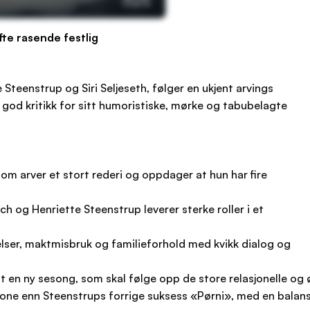
te rasende festlig
teenstrup og Siri Seljeseth, følger en ukjent arvings
ått god kritikk for sitt humoristiske, mørke og tabubelagte
om arver et stort rederi og oppdager at hun har fire
ch og Henriette Steenstrup leverer sterke roller i et
lser, maktmisbruk og familieforhold med kvikk dialog og
ilt en ny sesong, som skal følge opp de store relasjonelle o
one enn Steenstrups forrige suksess «Pørni», med en balan