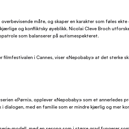
 en overbevisende måte, og skaper en karakter som føles ekt
kjærlige og konfliktsky øyeblikk. Nicolai Cleve Broch utforske
opatrole som balanserer på autismespekteret.
 filmfestivalen i Cannes, viser «Nepobaby» at det sterke sku
sserien «Pørni», opplever «Nepobaby» som et annerledes pro
 i dialogen, med en familie som er mindre kjærlig og mer ko
erie-modell, med en sesong som i større grad fungerer som 