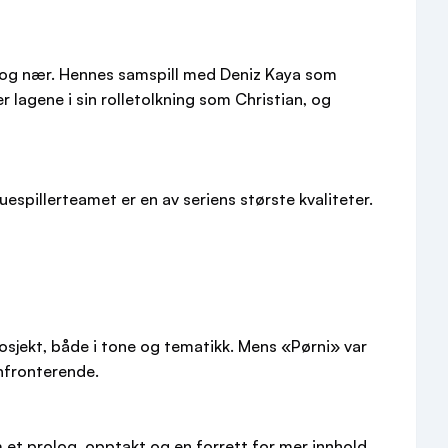
e og nær. Hennes samspill med Deniz Kaya som
r lagene i sin rolletolkning som Christian, og
espillerteamet er en av seriens største kvaliteter.
sjekt, både i tone og tematikk. Mens «Pørni» var
nfronterende.
et prolog, opptakt og en forrett for mer innhold