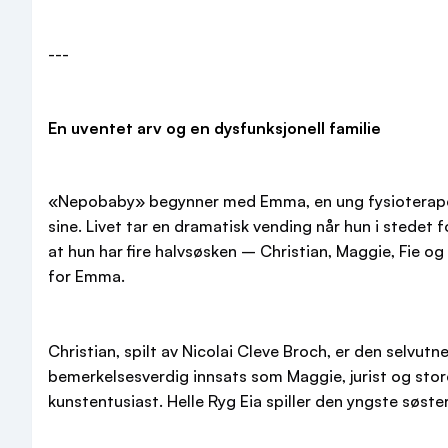
---
En uventet arv og en dysfunksjonell familie
«Nepobaby» begynner med Emma, en ung fysioterapeut
sine. Livet tar en dramatisk vending når hun i stedet 
at hun har fire halvsøsken – Christian, Maggie, Fie og
for Emma.
Christian, spilt av Nicolai Cleve Broch, er den selvu
bemerkelsesverdig innsats som Maggie, jurist og store
kunstentusiast. Helle Ryg Eia spiller den yngste sø