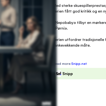
Med sterke skuespillerprestasj
serien fått god kritikk og en n
«Nepobaby» tilbyr en mørkere,
«Pørni».
Serien utfordrer tradisjonelle
tankevekkende måte.
Read more:
Snipp.net
Snipp