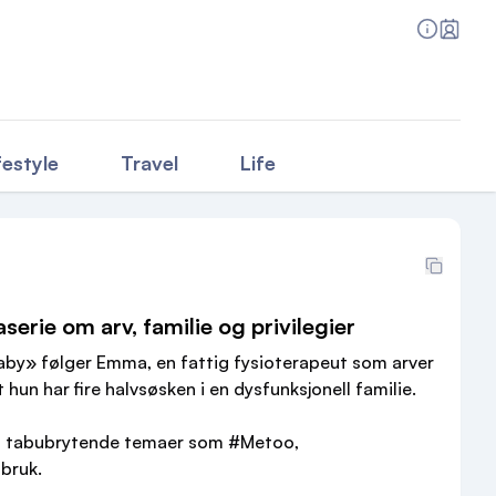
festyle
Travel
Life
rie om arv, familie og privilegier
y» følger Emma, en fattig fysioterapeut som arver
 hun har fire halvsøsken i en dysfunksjonell familie.
g tabubrytende temaer som #Metoo,
bruk.