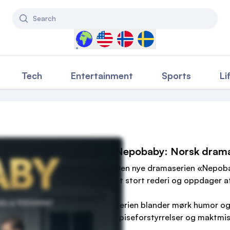
Search
Select a country to filter content
Tech
Entertainment
Sports
Li
Nepobaby: Norsk dramase
Den nye dramaserien «Nepobab
et stort rederi og oppdager at
Serien blander mørk humor o
spiseforstyrrelser og maktmis