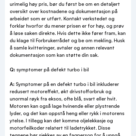
urimelig høy pris, bør du først be om en detaljert
oversikt over kostnadene og dokumentasjon på
arbeidet som er utført. Kontakt verkstedet og
forklar hvorfor du mener prisen er for høy, og prøv
å løse saken direkte. Hvis dette ikke fører fram, kan
du klage til Forbrukerrådet og be om mekling. Husk
å samle kvitteringer, avtaler og annen relevant
dokumentasjon som kan støtte din sak.
Q:
symptomer på defekt turbo i bil
A:
Symptomer på en defekt turbo i bil inkluderer
redusert motoreffekt, økt drivstofforbruk og
unormal røyk fra eksos, ofte blå, svart eller hvit.
Motoren kan også lage hvinende eller plystrende
lyder, og det kan oppstå heng eller rykk i motorens
ytelse. I tillegg kan det komme oljelekkasje og
motorfeilkoder relatert til ladetrykket. Disse
tegnene bør sjekkes av en fagperson for å unngå