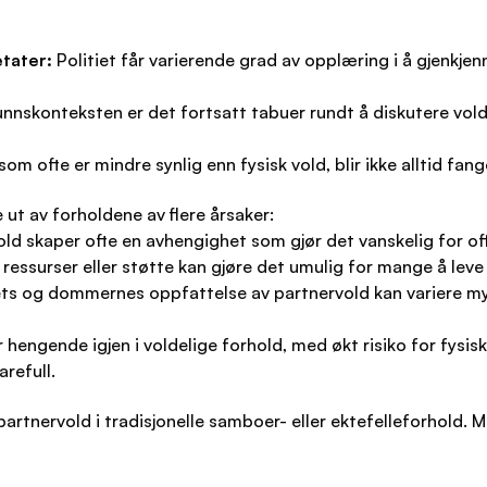
tater:
Politiet får varierende grad av opplæring i å gjenkje
nnskonteksten er det fortsatt tabuer rundt å diskutere vold
som ofte er mindre synlig enn fysisk vold, blir ikke alltid fang
ut av forholdene av flere årsaker:
ld skaper ofte en avhengighet som gjør det vanskelig for offe
ssurser eller støtte kan gjøre det umulig for mange å leve 
ets og dommernes oppfattelse av partnervold kan variere m
hengende igjen i voldelige forhold, med økt risiko for fysisk
refull.
artnervold i tradisjonelle samboer- eller ektefelleforhold.