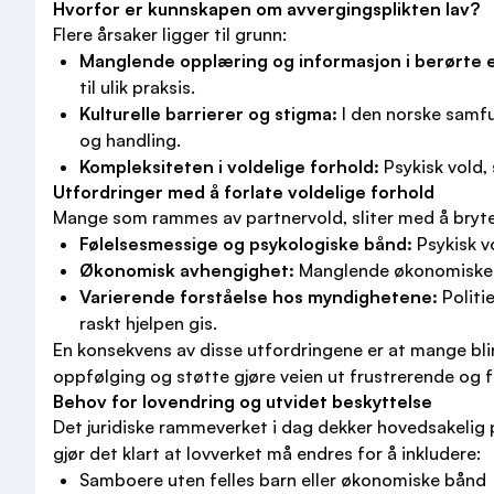
Hvorfor er kunnskapen om avvergingsplikten lav?
Flere årsaker ligger til grunn:
Manglende opplæring og informasjon i berørte e
til ulik praksis.
Kulturelle barrierer og stigma:
I den norske samfu
og handling.
Kompleksiteten i voldelige forhold:
Psykisk vold, 
Utfordringer med å forlate voldelige forhold
Mange som rammes av partnervold, sliter med å bryte 
Følelsesmessige og psykologiske bånd:
Psykisk vo
Økonomisk avhengighet:
Manglende økonomiske re
Varierende forståelse hos myndighetene:
Politi
raskt hjelpen gis.
En konsekvens av disse utfordringene er at mange blir 
oppfølging og støtte gjøre veien ut frustrerende og fa
Behov for lovendring og utvidet beskyttelse
Det juridiske rammeverket i dag dekker hovedsakelig p
gjør det klart at lovverket må endres for å inkludere:
Samboere uten felles barn eller økonomiske bånd