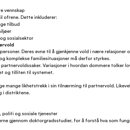
ære vennskap
l ofrene. Dette inkluderer:
ige tilbud
iljøer
 og sosialsektor
nervold
personer. Deres evne til å gjenkjenne vold i nære relasjoner
d og komplekse familiesituasjoner må derfor styrkes.
 partnervoldssaker. Variasjoner i hvordan dommere tolker love
 og tilliten til systemet.
ange likhetstrekk i sin tilnærming til partnervold. Likevel s
 i distriktene.
politi og sosiale tjenester
jerne gjennom doktorgradsstudier, for å forstå hva som fung