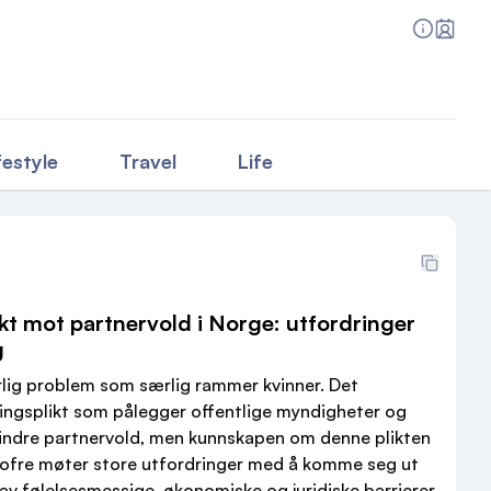
festyle
Travel
Life
kt mot partnervold i Norge: utfordringer
g
orlig problem som særlig rammer kvinner. Det
gingsplikt som pålegger offentlige myndigheter og
hindre partnervold, men kunnskapen om denne plikten
 ofre møter store utfordringer med å komme seg ut
av følelsesmessige, økonomiske og juridiske barrierer.