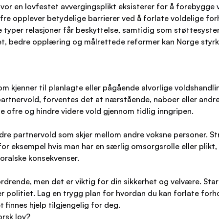
vor en lovfestet avvergingsplikt eksisterer for å forebygge v
fre opplever betydelige barrierer ved å forlate voldelige f
e typer relasjoner får beskyttelse, samtidig som støttesyste
t, bedre opplæring og målrettede reformer kan Norge styrke 
kjenner til planlagte eller pågående alvorlige voldshandlinger
artnervold, forventes det at nærstående, naboer eller andre 
te ofre og hindre videre vold gjennom tidlig inngripen.
ndre partnervold som skjer mellom andre voksne personer. Stra
k, for eksempel hvis man har en særlig omsorgsrolle eller plik
 moralske konsekvenser.
drende, men det er viktig for din sikkerhet og velvære. Sta
ler politiet. Lag en trygg plan for hvordan du kan forlate for
 finnes hjelp tilgjengelig for deg.
orsk lov?