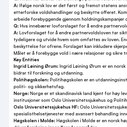
A:
Ifølge norsk lov er det først og fremst statens ansv
etterforske voldshandlinger og beskytte offeret. Kommu
arbeide forebyggende gjennom holdningskampanjer o
Q:
Hva innebærer lovforslaget for å endre partnervo
A:
Lovforslaget for å endre partnervoldsloven tar sikte
tydeligere og utvide hvem som omfattes av loven. End
beskyttelse for ofrene. Forslaget kan inkludere skjer
Målet er å forebygge vold i nære relasjoner og sikre
Key Entities
Ingrid Løining Ørum:
Ingrid Løining Ørum er en norsk 
bidrar til forskning og utdanning.
Politihøgskolen:
Politihøgskolen er en utdanningsinsti
politi- og sikkerhetsfag.
Norge:
Norge er et skandinavisk land kjent for høy l
institusjoner som Oslo Universitetssjukehus og Politi
Oslo Universitetssjukehus HF:
Oslo Universitetssjuke
spesialisthelsetjenester med avansert behandling inne
Høgskolen i Molde:
Høgskolen i Molde er en norsk høg