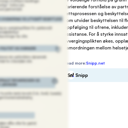
Varierende forståelse av part
rettsprosessen og beskyttelse
som utvider beskyttelsen til f
oppfølging til ofrene, inklude
assistanse. For å styrke inn
avvergingsplikten økes, oppl
samordningen mellom helsetjen
Read more:
Snipp.net
Snipp