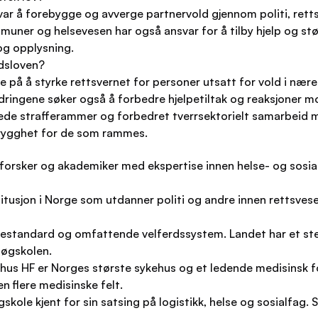
ar å forebygge og avverge partnervold gjennom politi, rettsves
ner og helsevesen har også ansvar for å tilby hjelp og støtt
g opplysning.
ldsloven?
 på å styrke rettsvernet for personer utsatt for vold i nære
ringene søker også å forbedre hjelpetiltak og reaksjoner m
pede strafferammer og forbedret tverrsektorielt samarbeid me
 trygghet for de som rammes.
forsker og akademiker med ekspertise innen helse- og sosial
tusjon i Norge som utdanner politi og andre innen rettsvesen
evestandard og omfattende velferdssystem. Landet har et ste
høgskolen.
hus HF er Norges største sykehus og et ledende medisinsk fo
n flere medisinske felt.
skole kjent for sin satsing på logistikk, helse og sosialfag