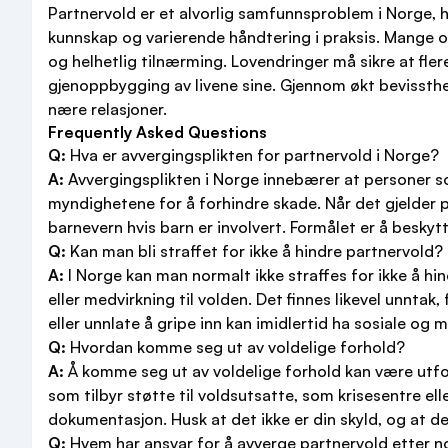
Partnervold er et alvorlig samfunnsproblem i Norge, h
kunnskap og varierende håndtering i praksis. Mange o
og helhetlig tilnærming. Lovendringer må sikre at fler
gjenoppbygging av livene sine. Gjennom økt bevissthe
nære relasjoner.
Frequently Asked Questions
Q:
Hva er avvergingsplikten for partnervold i Norge?
A:
Avvergingsplikten i Norge innebærer at personer som 
myndighetene for å forhindre skade. Når det gjelder p
barnevern hvis barn er involvert. Formålet er å beskyt
Q:
Kan man bli straffet for ikke å hindre partnervold?
A:
I Norge kan man normalt ikke straffes for ikke å hi
eller medvirkning til volden. Det finnes likevel unnta
eller unnlate å gripe inn kan imidlertid ha sosiale og
Q:
Hvordan komme seg ut av voldelige forhold?
A:
Å komme seg ut av voldelige forhold kan være utfor
som tilbyr støtte til voldsutsatte, som krisesentre el
dokumentasjon. Husk at det ikke er din skyld, og at det
Q:
Hvem har ansvar for å avverge partnervold etter n