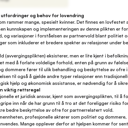
 utfordringer og behov for lovendring
om rammer mange, spesielt kvinner. Det finnes en lovfestet
men kunnskapen og implementeringen av denne plikten er fort
, og variasjoner i forståelsen av partnervold blant politie
ger som inkluderer et bredere spekter av relasjoner under b
ld (avvergingsplikten) eksisterer, men er lite kjent i befolkn
et med å forlate voldelige forhold, enten på grunn av følels
g dommere fører til ulik behandling og beskyttelse av ofre 
lsen til også å gjelde andre typer relasjoner enn tradisjonel
gisk hjelp og økonomisk assistanse, er nødvendig for å sikre 
n viktig rettsregel
onelle et juridisk ansvar, kjent som avvergingsplikten, til å
gripe inn når de har grunn til å tro at det foreligger risiko 
ikre bedre beskyttelse av ofre for partnerrelatert vold.
allmennheten, profesjonelle aktører som politiet og dommere,
vendes. Mange opplever derfor at hjelpen kommer for sent el