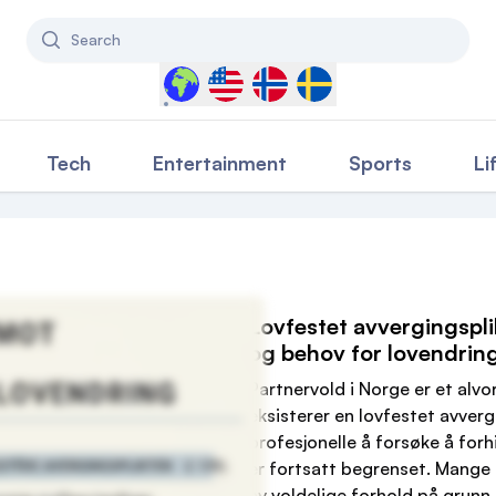
Search
Select a country to filter content
Tech
Entertainment
Sports
Li
Lovfestet avvergingspli
og behov for lovendrin
Partnervold i Norge er et alv
eksisterer en lovfestet avver
profesjonelle å forsøke å for
er fortsatt begrenset. Mange
av voldelige forhold på grunn 