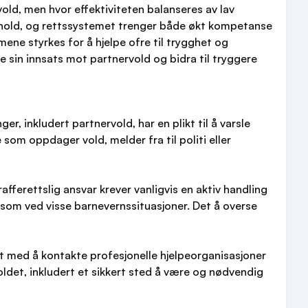
old, men hvor effektiviteten balanseres av lav
orhold, og rettssystemet trenger både økt kompetanse
mene styrkes for å hjelpe ofre til trygghet og
sin innsats mot partnervold og bidra til tryggere
, inkludert partnervold, har en plikt til å varsle
som oppdager vold, melder fra til politi eller
fferettslig ansvar krever vanligvis en aktiv handling
t, som ved visse barnevernssituasjoner. Det å overse
rt med å kontakte profesjonelle hjelpeorganisasjoner
holdet, inkludert et sikkert sted å være og nødvendig