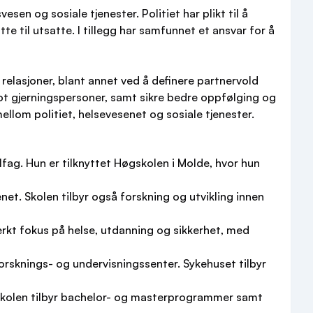
en og sosiale tjenester. Politiet har plikt til å
e til utsatte. I tillegg har samfunnet et ansvar for å
 relasjoner, blant annet ved å definere partnervold
ot gjerningspersoner, samt sikre bedre oppfølging og
llom politiet, helsevesenet og sosiale tjenester.
fag. Hun er tilknyttet Høgskolen i Molde, hvor hun
et. Skolen tilbyr også forskning og utvikling innen
rkt fokus på helse, utdanning og sikkerhet, med
rsknings- og undervisningssenter. Sykehuset tilbyr
. Skolen tilbyr bachelor- og masterprogrammer samt