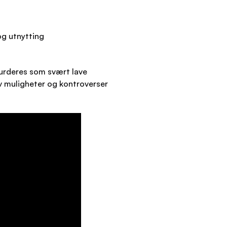
og utnytting
vurderes som svært lave
v muligheter og kontroverser