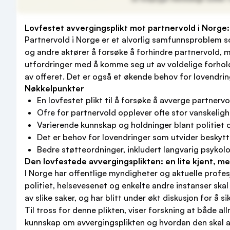
Lovfestet avvergingsplikt mot partnervold i Norge:
Partnervold i Norge er et alvorlig samfunnsproblem s
og andre aktører å forsøke å forhindre partnervold, 
utfordringer med å komme seg ut av voldelige forhold
av offeret. Det er også et økende behov for lovendrin
Nøkkelpunkter
En lovfestet plikt til å forsøke å avverge partnervo
Ofre for partnervold opplever ofte stor vanskeligh
Varierende kunnskap og holdninger blant politiet o
Det er behov for lovendringer som utvider beskytte
Bedre støtteordninger, inkludert langvarig psykolo
Den lovfestede avvergingsplikten: en lite kjent, me
I Norge har offentlige myndigheter og aktuelle profesj
politiet, helsevesenet og enkelte andre instanser skal 
av slike saker, og har blitt under økt diskusjon for å s
Til tross for denne plikten, viser forskning at både 
kunnskap om avvergingsplikten og hvordan den skal an