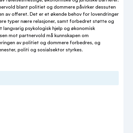
nervold blant politiet og dommere påvirker dessuten
n av offeret. Det er et økende behov for lovendringer
lere typer nære relasjoner, samt forbedret støtte og
rt langvarig psykologisk hjelp og økonomisk
satsen mot partnervold må kunnskapen om
æringen av politiet og dommere forbedres, og
ester, politi og sosialsektor styrkes.