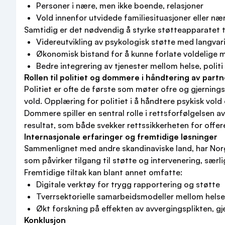
Personer i nære, men ikke boende, relasjoner
Vold innenfor utvidede familiesituasjoner eller n
Samtidig er det nødvendig å styrke støtteapparatet ti
Videreutvikling av psykologisk støtte med langvar
Økonomisk bistand for å kunne forlate voldelige m
Bedre integrering av tjenester mellom helse, politi
Rollen til politiet og dommere i håndtering av part
Politiet er ofte de første som møter ofre og gjernings
vold. Opplæring for politiet i å håndtere psykisk vol
Dommere spiller en sentral rolle i rettsforfølgelsen av
resultat, som både svekker rettssikkerheten for offeret
Internasjonale erfaringer og fremtidige løsninger
Sammenlignet med andre skandinaviske land, har Norge m
som påvirker tilgang til støtte og intervenering, særlig
Fremtidige tiltak kan blant annet omfatte:
Digitale verktøy for trygg rapportering og støtte
Tverrsektorielle samarbeidsmodeller mellom helse, 
Økt forskning på effekten av avvergingsplikten, g
Konklusjon