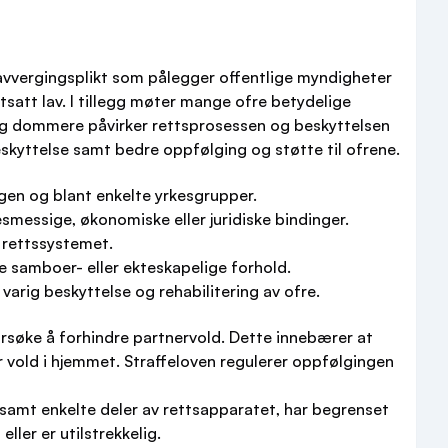
 avvergingsplikt som pålegger offentlige myndigheter
satt lav. I tillegg møter mange ofre betydelige
t og dommere påvirker rettsprosessen og beskyttelsen
eskyttelse samt bedre oppfølging og støtte til ofrene.
ingen og blant enkelte yrkesgrupper.
esmessige, økonomiske eller juridiske bindinger.
i rettssystemet.
le samboer- eller ekteskapelige forhold.
varig beskyttelse og rehabilitering av ofre.
 forsøke å forhindre partnervold. Dette innebærer at
for vold i hjemmet. Straffeloven regulerer oppfølgingen
 samt enkelte deler av rettsapparatet, har begrenset
ler er utilstrekkelig.