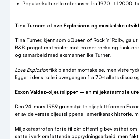
Populærkulturelle referanser fra 1970- til 2000-ta
Tina Turners «Love Explosion» og musikalske utvikl
Tina Turner, kjent som «Queen of Rock 'n' Roll», ga u
R&B-preget materialet mot en mer rocka og funk-orient
og samarbeid med eksmannen Ike Turner.
Love Explosion
fikk blandet mottakelse, men viste tyde
ligger i dens rolle i overgangen fra 70-tallets disco o
Exxon Valdez-oljeutslippet – en miljøkatastrofe ut
Den 24. mars 1989 grunnstøtte oljeplattformen Exxon V
et av de verste oljeutslippene i amerikansk historie, m
Miljøkatastrofen førte til økt offentlig bevissthet om
satte i verk omfattende opprydningsarbeid, men faktis