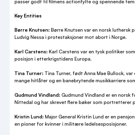
passer godt til filmens actionfylte og spennende tem
Key Entities
Børre Knutsen:
Børre Knutsen var en norsk luthersk p
Ludvig Nessa i protestaksjoner mot abort i Norge.
Karl Carstens:
Karl Carstens var en tysk politiker so
posisjon i etterkrigstidens Europa.
Tina Turner:
Tina Turner, født Anna Mae Bullock, var e
mange hitlåter og en banebrytende musikkarriere som v
Gudmund Vindland:
Gudmund Vindland er en norsk for
Nittedal og har skrevet flere bøker som portretterer p
Kristin Lund:
Major General Kristin Lund er en pensjon
en pioner for kvinner i militære ledelsesposisjoner.