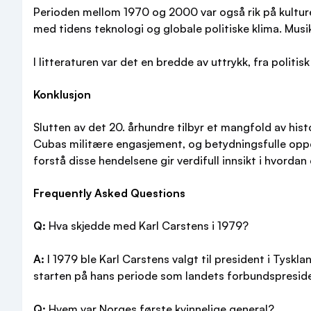
Perioden mellom 1970 og 2000 var også rik på kulturel
med tidens teknologi og globale politiske klima. Mus
I litteraturen var det en bredde av uttrykk, fra politi
Konklusjon
Slutten av det 20. århundre tilbyr et mangfold av histo
Cubas militære engasjement, og betydningsfulle oppd
forstå disse hendelsene gir verdifull innsikt i hvorda
Frequently Asked Questions
Q:
Hva skjedde med Karl Carstens i 1979?
A:
I 1979 ble Karl Carstens valgt til president i Tysk
starten på hans periode som landets forbundspresid
Q:
Hvem var Norges første kvinnelige general?