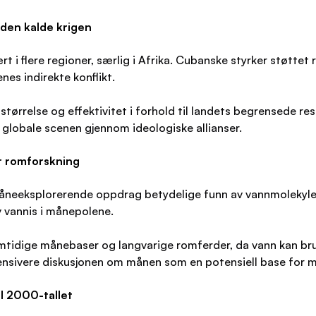
 den kalde krigen
rt i flere regioner, særlig i Afrika. Cubanske styrker støtte
es indirekte konflikt.
størrelse og effektivitet i forhold til landets begrensede re
 globale scenen gjennom ideologiske allianser.
r romforskning
måneeksplorerende oppdrag betydelige funn av vannmolekyler
v vannis i månepolene.
tidige månebaser og langvarige romferder, da vann kan br
intensivere diskusjonen om månen som en potensiell base for 
l 2000-tallet