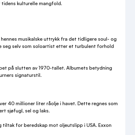
 tidens kulturelle mangfold.
i hennes musikalske uttrykk fra det tidligere soul- og
 seg selv som soloartist etter et turbulent forhold
apet på slutten av 1970-tallet. Albumets betydning
urners signaturstil.
r 40 millioner liter råolje i havet. Dette regnes som
t sjøfugl, sel og laks.
g tiltak for beredskap mot oljeutslipp i USA. Exxon