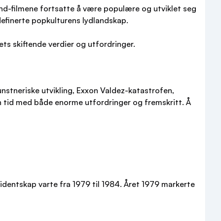
Bond-filmene fortsatte å være populære og utviklet seg
definerte popkulturens lydlandskap.
ets skiftende verdier og utfordringer.
kunstneriske utvikling, Exxon Valdez-katastrofen,
 tid med både enorme utfordringer og fremskritt. Å
sidentskap varte fra 1979 til 1984. Året 1979 markerte