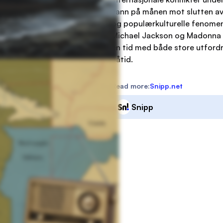
vann på månen mot slutten av
og populærkulturelle fenomen
Michael Jackson og Madonna p
en tid med både store utfordr
nåtid.
Read more:
Snipp.net
Snipp