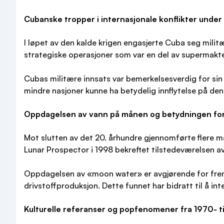
Cubanske tropper i internasjonale konflikter under
I løpet av den kalde krigen engasjerte Cuba seg militæ
strategiske operasjoner som var en del av supermakten
Cubas militære innsats var bemerkelsesverdig for sin 
mindre nasjoner kunne ha betydelig innflytelse på den
Oppdagelsen av vann på månen og betydningen fo
Mot slutten av det 20. århundre gjennomførte flere 
Lunar Prospector i 1998 bekreftet tilstedeværelsen a
Oppdagelsen av «moon water» er avgjørende for frem
drivstoffproduksjon. Dette funnet har bidratt til å 
Kulturelle referanser og popfenomener fra 1970- ti