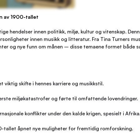
n av 1900-tallet
tige hendelser innen politikk, miljø, kultur og vitenskap. Den
nligheter innen musikk og litteratur. Fra Tina Turners musi
enter og nye funn om månen – disse temaene formet både sa
viktig skifte i hennes karriere og musikkstil.
erste miljøkatastrofer og førte til omfattende lovendringer.
rnasjonale konflikter under den kalde krigen, spesielt i Afrika
tallet åpnet nye muligheter for fremtidig romforskning.