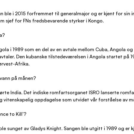
n ble i 2015 forfremmet til generalmajor og er kjent for sin 
om sjef for FNs fredsbevarende styrker i Kongo.
la?
la i 1989 som en del av en avtale mellom Cuba, Angola og Sør
vtaler. Den kubanske tilstedeværelsen i Angola startet på 19
ørvest-Afrika.
e vann på månen?
ørte India. Det indiske romfartsorganet ISRO lanserte rom
tig vitenskapelig oppdagelse som utvidet vår forståelse av
ce to Kill’?
ble sunget av Gladys Knight. Sangen ble utgitt i 1989 og er kj