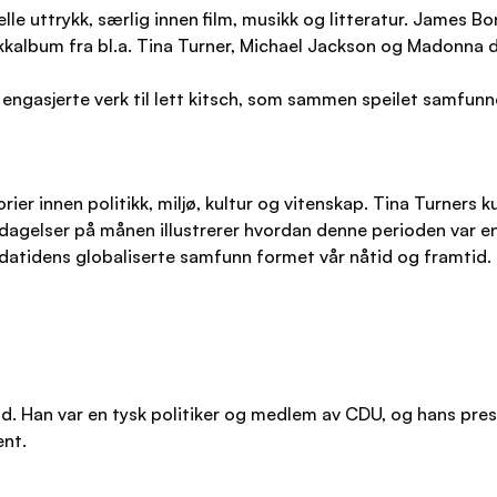
le uttrykk, særlig innen film, musikk og litteratur. James 
ikkalbum fra bl.a. Tina Turner, Michael Jackson og Madonna 
sk engasjerte verk til lett kitsch, som sammen speilet samfunn
rier innen politikk, miljø, kultur og vitenskap. Tina Turners 
agelser på månen illustrerer hvordan denne perioden var en
n datidens globaliserte samfunn formet vår nåtid og framtid.
land. Han var en tysk politiker og medlem av CDU, og hans pre
ent.