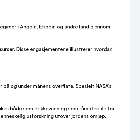
t regimer i Angola, Etiopia og andre land gjennom
ssurser. Disse engasjementene illustrerer hvordan
 på og under månens overflate. Spesielt NASA’s
ukes både som drikkevann og som råmateriale for
menneskelig utforskning utover jordens omløp.