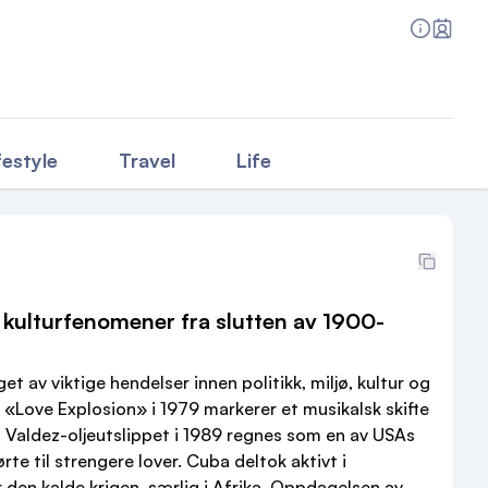
festyle
Travel
Life
 kulturfenomener fra slutten av 1900-
et av viktige hendelser innen politikk, miljø, kultur og
 «Love Explosion» i 1979 markerer et musikalsk skifte
 Valdez-oljeutslippet i 1989 regnes som en av USAs
rte til strengere lover. Cuba deltok aktivt i
r den kalde krigen, særlig i Afrika. Oppdagelsen av