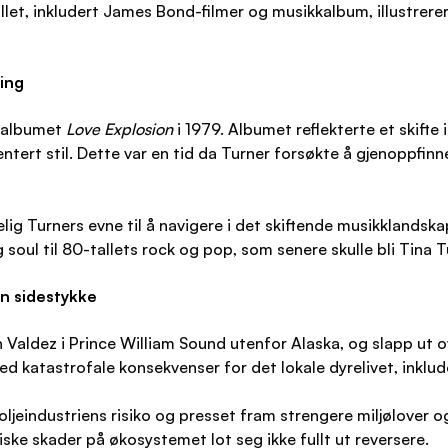
llet, inkludert James Bond-filmer og musikkalbum, illustrerer
ing
t albumet
Love Explosion
i 1979. Albumet reflekterte et skifte 
ert stil. Dette var en tid da Turner forsøkte å gjenoppfinne
lig Turners evne til å navigere i det skiftende musikklandsk
g soul til 80-tallets rock og pop, som senere skulle bli Tina T
en sidestykke
aldez i Prince William Sound utenfor Alaska, og slapp ut ove
ed katastrofale konsekvenser for det lokale dyrelivet, inkluder
 oljeindustriens risiko og presset fram strengere miljølover o
ke skader på økosystemet lot seg ikke fullt ut reversere.