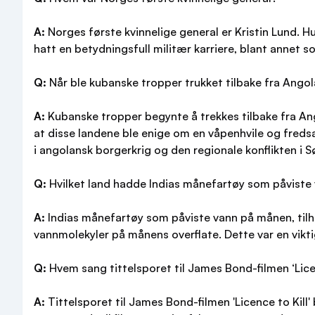
A:
Norges første kvinnelige general er Kristin Lund. Hu
hatt en betydningsfull militær karriere, blant annet s
Q:
Når ble kubanske tropper trukket tilbake fra Ango
A:
Kubanske tropper begynte å trekkes tilbake fra Ango
at disse landene ble enige om en våpenhvile og fredsa
i angolansk borgerkrig og den regionale konflikten i S
Q:
Hvilket land hadde Indias månefartøy som påvist
A:
Indias månefartøy som påviste vann på månen, tilh
vannmolekyler på månens overflate. Dette var en vik
Q:
Hvem sang tittelsporet til James Bond-filmen ‘Licen
A:
Tittelsporet til James Bond-filmen 'Licence to Kill' 