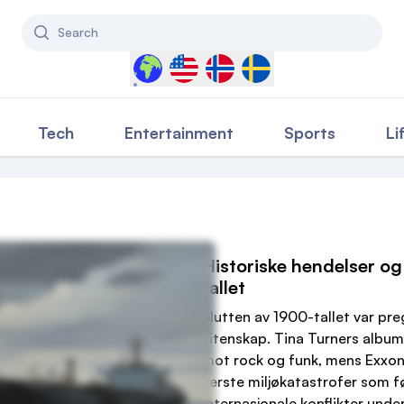
Search
Select a country to filter content
Tech
Entertainment
Sports
Li
Historiske hendelser og
tallet
Slutten av 1900-tallet var preg
vitenskap. Tina Turners album
mot rock og funk, mens Exxon
verste miljøkatastrofer som fø
internasjonale konflikter unde