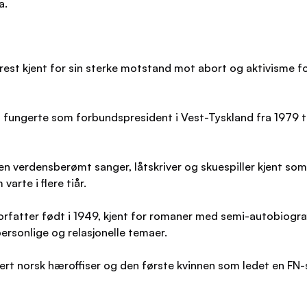
a.
rest kjent for sin sterke motstand mot abort og aktivisme f
m fungerte som forbundspresident i Vest-Tyskland fra 1979 til
n verdensberømt sanger, låtskriver og skuespiller kjent som '
arte i flere tiår.
fatter født i 1949, kjent for romaner med semi-autobiograf
ersonlige og relasjonelle temaer.
ert norsk hæroffiser og den første kvinnen som ledet en FN-