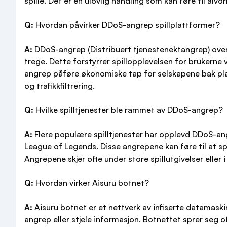
spille. Det er en ulovlig handling som kan føre til alv
Q:
Hvordan påvirker DDoS-angrep spillplattformer?
A:
DDoS-angrep (Distribuert tjenestenektangrep) overbe
trege. Dette forstyrrer spillopplevelsen for brukerne ved
angrep påføre økonomiske tap for selskapene bak pla
og trafikkfiltrering.
Q:
Hvilke spilltjenester ble rammet av DDoS-angrep?
A:
Flere populære spilltjenester har opplevd DDoS-angr
League of Legends. Disse angrepene kan føre til at spil
Angrepene skjer ofte under store spillutgivelser eller
Q:
Hvordan virker Aisuru botnet?
A:
Aisuru botnet er et nettverk av infiserte datamaski
angrep eller stjele informasjon. Botnettet sprer seg o