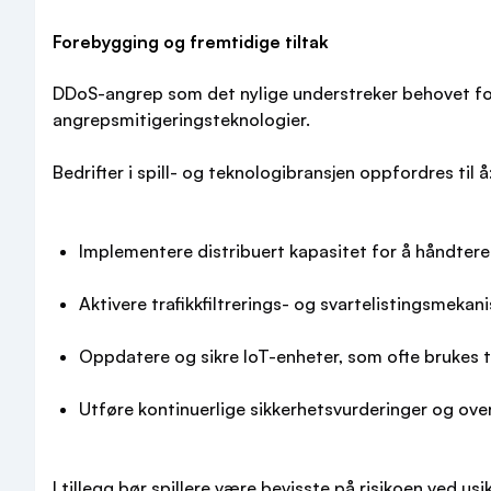
Forebygging og fremtidige tiltak
DDoS-angrep som det nylige understreker behovet fo
angrepsmitigeringsteknologier.
Bedrifter i spill- og teknologibransjen oppfordres til å
Implementere distribuert kapasitet for å håndtere
Aktivere trafikkfiltrerings- og svartelistingsmekan
Oppdatere og sikre IoT-enheter, som ofte brukes t
Utføre kontinuerlige sikkerhetsvurderinger og over
I tillegg bør spillere være bevisste på risikoen ved us