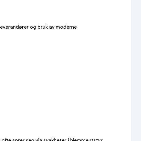
leverandører og bruk av moderne
t ofte sprer seg via svakheter i hjemmeutstyr.