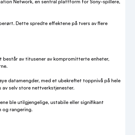
ation Network, en sentral plattform for Sony-spillere,
berørt. Dette spredte effektene på tvers av flere
t består av titusener av kompromitterte enheter,
rne.
t høye datamengder, med et ubekreftet toppnivå på hele
av selv store nettverkstjenester.
e ble utilgjengelige, ustabile eller signifikant
n og rangering.