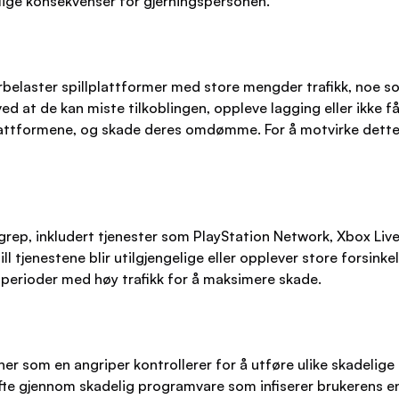
orlige konsekvenser for gjerningspersonen.
laster spillplattformer med store mengder trafikk, noe som k
 at de kan miste tilkoblingen, oppleve lagging eller ikke få til
ttformene, og skade deres omdømme. For å motvirke dette i
ep, inkludert tjenester som PlayStation Network, Xbox Live,
l tjenestene blir utilgjengelige eller opplever store forsinke
 i perioder med høy trafikk for å maksimere skade.
ner som en angriper kontrollerer for å utføre ulike skadelig
fte gjennom skadelig programvare som infiserer brukerens enh