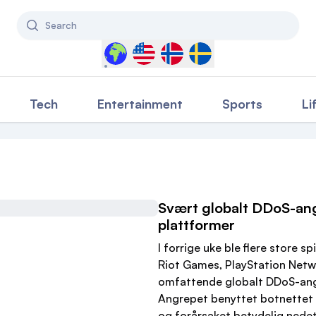
Search
Select a country to filter content
Tech
Entertainment
Sports
Li
Svært globalt DDoS-ang
plattformer
I forrige uke ble flere store s
Riot Games, PlayStation Net
omfattende globalt DDoS-an
Angrepet benyttet botnettet A
og forårsaket betydelig nedeti