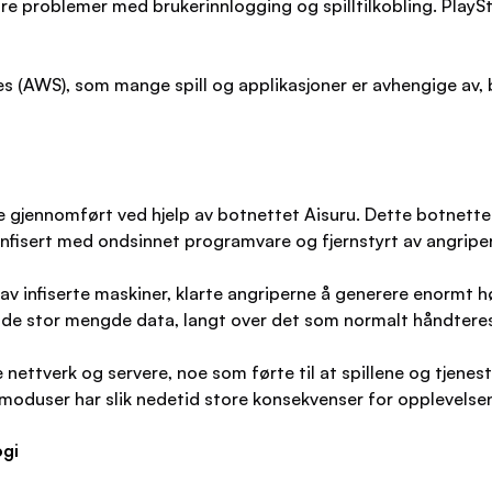
ore problemer med brukerinnlogging og spilltilkobling. PlaySt
es (AWS), som mange spill og applikasjoner er avhengige av, 
 gjennomført ved hjelp av botnettet Aisuru. Dette botnette
infisert med ondsinnet programvare og fjernstyrt av angripe
rk av infiserte maskiner, klarte angriperne å generere enorm
de stor mengde data, langt over det som normalt håndteres 
ttverk og servere, noe som førte til at spillene og tjenesten
d-moduser har slik nedetid store konsekvenser for opplevelse
ogi