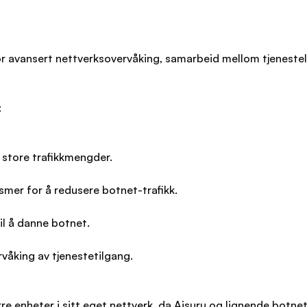
r avansert nettverksovervåking, samarbeid mellom tjeneste
:
 store trafikkmengder.
ismer for å redusere botnet-trafikk.
il å danne botnet.
våking av tjenestetilgang.
ikre enheter i sitt eget nettverk, da Aisuru og lignende botne