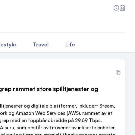
festyle
Travel
Life
rep rammet store spilltjenester og
pilltjenester og digitale plattformer, inkludert Steam,
work og Amazon Web Services (AWS), rammet av et
grep med en toppbåndbredde på 29,69 Tbps.
isuru, som består av titusener av infiserte enheter,
d og forstyrrelser, spesielt i konkurranseorienterte