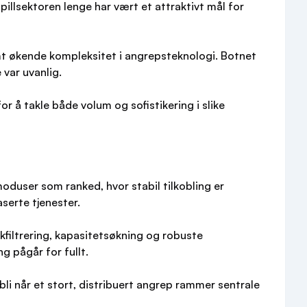
illsektoren lenge har vært et attraktivt mål for
mt økende kompleksitet i angrepsteknologi. Botnet
 var uvanlig.
r å takle både volum og sofistikering i slike
moduser som ranked, hvor stabil tilkobling er
serte tjenester.
kfiltrering, kapasitetsøkning og robuste
g pågår for fullt.
i når et stort, distribuert angrep rammer sentrale