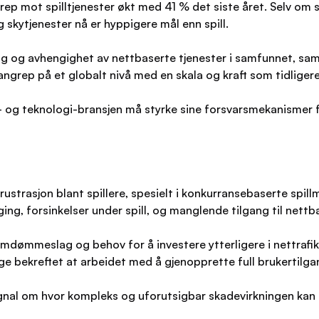
ep mot spilltjenester økt med 41 % det siste året. Selv om sp
 skytjenester nå er hyppigere mål enn spill.
ing og avhengighet av nettbaserte tjenester i samfunnet, sa
ngrep på et globalt nivå med en skala og kraft som tidligere
- og teknologi-bransjen må styrke sine forsvarsmekanismer fo
strasjon blant spillere, spesielt i konkurransebaserte spill
, forsinkelser under spill, og manglende tilgang til nettba
mdømmeslag og behov for å investere ytterligere i nettrafik
 bekreftet at arbeidet med å gjenopprette full brukertilgan
al om hvor kompleks og uforutsigbar skadevirkningen kan bl