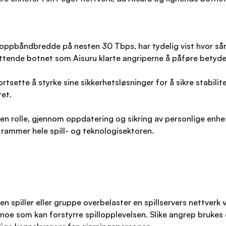
ppbåndbredde på nesten 30 Tbps, har tydelig vist hvor sårba
ttende botnet som Aisuru klarte angriperne å påføre betydel
fortsette å styrke sine sikkerhetsløsninger for å sikre stabi
ret.
n rolle, gjennom oppdatering og sikring av personlige enheter
rammer hele spill- og teknologisektoren.
spiller eller gruppe overbelaster en spillservers nettverk v
re, noe som kan forstyrre spillopplevelsen. Slike angrep brukes