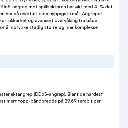
DDoS-angrep mot spillsektoren har økt med 41 % det
ren har nå overtatt som hyppigste mål. Angrepet
ket sikkerhet og avansert overvåking fra både
for å motvirke stadig større og mer komplekse
enestenektangrep (DDoS-angrep). Blant de hardest
stimert topp-båndbredde på 29.69 terabit per