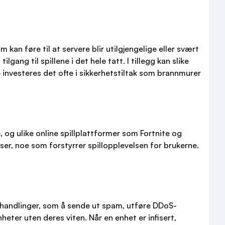
an føre til at servere blir utilgjengelige eller svært
gang til spillene i det hele tatt. I tillegg kan slike
nvesteres det ofte i sikkerhetstiltak som brannmurer
 og ulike online spillplattformer som Fortnite og
lser, noe som forstyrrer spillopplevelsen for brukerne.
e handlinger, som å sende ut spam, utføre DDoS-
eter uten deres viten. Når en enhet er infisert,