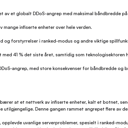
mmet av et globalt DDoS-angrep med maksimal båndbredde på
 mange infiserte enheter over hele verden.
 og forstyrrelser i ranked-modus og andre viktige spillfunk
 med 41 % det siste året, samtidig som teknologisektoren 
DDoS-angrep, med store konsekvenser for båndbredde og br
bærer at et nettverk av infiserte enheter, kalt et botnet, 
 utilgjengelige. Denne gangen rammet angrepet flere av de st
 opplevde uvanlige serverproblemer, spesielt i ranked-modus