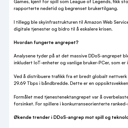
Games, kjent for spill som League of Legends, fikk st
rapporterte nedetid og begrenset brukertilgang.
I tillegg ble skyinfrastrukturen til Amazon Web Servic
digitale tjenester og bidro til å eskalere krisen.
Hvordan fungerte angrepet?
Analysene tyder på at det massive DDoS-angrepet ble
inkludert IoT-enheter og vanlige bruker-PCer, som er 
Ved å distribuere trafikk fra et bredt globalt nettve
29.69 Tbps i båndbredde. Dette er en oppsiktsvekken
Formålet med tjenestenektangrepet var å overbelaste ne
forsinket. For spillere i konkurranseorienterte ranke
Økende trender i DDoS-angrep mot spill og teknol