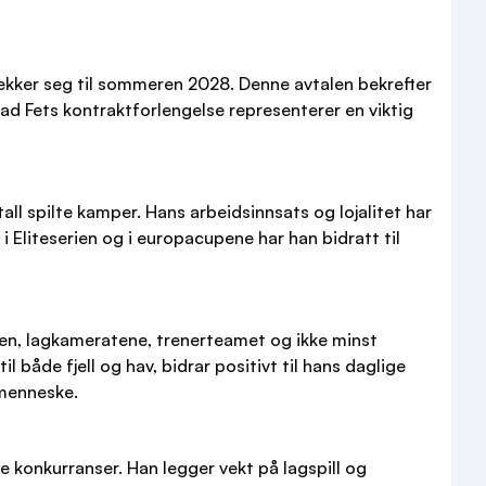
rekker seg til sommeren 2028. Denne avtalen bekrefter
nstad Fets kontraktforlengelse representerer en viktig
ll spilte kamper. Hans arbeidsinnsats og lojalitet har
i Eliteserien og i europacupene har han bidratt til
turen, lagkameratene, trenerteamet og ikke minst
åde fjell og hav, bidrar positivt til hans daglige
 menneske.
e konkurranser. Han legger vekt på lagspill og