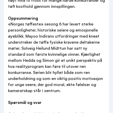
høyt nivå til tross for mange harde konkurranser og
tøft kosthold gjennom innspillingen.
Oppsummering
«Norges tøffeste» sesong 6 har levert sterke
personligheter, historiske seiere og emosjonelle
øyeblikk. Mayoo Indirans utfordringer med kneet
understreker de tøffe fysiske kravene deltakerne
møter. Solveig Heilund Midttun har satt ny
standard som første kvinnelige vinner. Kjærlighet
mellom Hedda og Simon gir et unikt perspektiv på
hva realityprogram kan føre til utover ren
konkurranse. Serien blir hyllet både som ren
underholdning og som en viktig positiv motivasjon
for unge seere, der god moral, ekte følelser og
kameratskap står i sentrum.
Spørsmål og svar