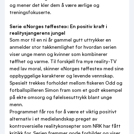
og mener det kler dem å være ærlige og
treningsfokuserte.
Serie «Norges tøffeste»: En positiv kraft i
realitysjangerens jungel
Som mor til en ni år gammel gutt uttrykker en
anmelder stor takknemlighet for hvordan serien
viser unge menn og kvinner som kombinerer
tøffhet og varme. Til forskjell fra mye reality-TV
med lav moral, skinner «Norges tøffeste» med sine
oppbyggelige karakterer og levende vennskap.
Spesielt trekkes forholdet mellom fiskeren Odd og
fotballspilleren Simon fram som et godt eksempel
på ekte omsorg og følelsesuttrykk blant unge
menn.
Programmet får ros for å være et viktig positivt
alternativ i et medielandskap preget av
kontroversielle realitykonsepter som NRK har fått
kritikk for. Serien fremmer gode forbilder og viser