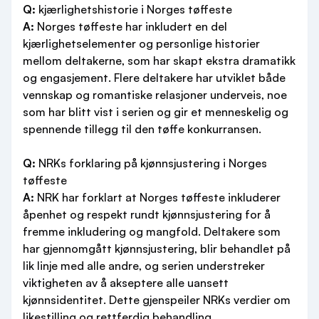
Q:
kjærlighetshistorie i Norges tøffeste
A:
Norges tøffeste har inkludert en del
kjærlighetselementer og personlige historier
mellom deltakerne, som har skapt ekstra dramatikk
og engasjement. Flere deltakere har utviklet både
vennskap og romantiske relasjoner underveis, noe
som har blitt vist i serien og gir et menneskelig og
spennende tillegg til den tøffe konkurransen.
Q:
NRKs forklaring på kjønnsjustering i Norges
tøffeste
A:
NRK har forklart at Norges tøffeste inkluderer
åpenhet og respekt rundt kjønnsjustering for å
fremme inkludering og mangfold. Deltakere som
har gjennomgått kjønnsjustering, blir behandlet på
lik linje med alle andre, og serien understreker
viktigheten av å akseptere alle uansett
kjønnsidentitet. Dette gjenspeiler NRKs verdier om
likestilling og rettferdig behandling.