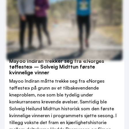
Mayoo Indiran trekker seg fra «Norges
tøffeste» – Solveig Midttun første
kvinnelige vinner
Mayoo Indiran måtte trekke seg fra «Norges
tøffeste» på grunn av et tilbakevendende
kneproblem, noe som ble tydelig under
konkurransens krevende øvelser. Samtidig ble
Solveig Heilund Midttun historisk som den første
kvinnelige vinneren i programmets sjette sesong. I
tillegg vokste det fram en kjærlighetshistorie