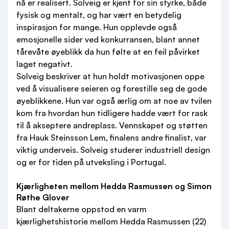
nå er realisert. Solveig er kjent for sin styrke, både
fysisk og mentalt, og har vært en betydelig
inspirasjon for mange. Hun opplevde også
emosjonelle sider ved konkurransen, blant annet
tårevåte øyeblikk da hun følte at en feil påvirket
laget negativt.
Solveig beskriver at hun holdt motivasjonen oppe
ved å visualisere seieren og forestille seg de gode
øyeblikkene. Hun var også ærlig om at noe av tvilen
kom fra hvordan hun tidligere hadde vært for rask
til å akseptere andreplass. Vennskapet og støtten
fra Hauk Steinsson Lem, finalens andre finalist, var
viktig underveis. Solveig studerer industriell design
og er for tiden på utveksling i Portugal.
Kjærligheten mellom Hedda Rasmussen og Simon
Røthe Glover
Blant deltakerne oppstod en varm
kjærlighetshistorie mellom Hedda Rasmussen (22)