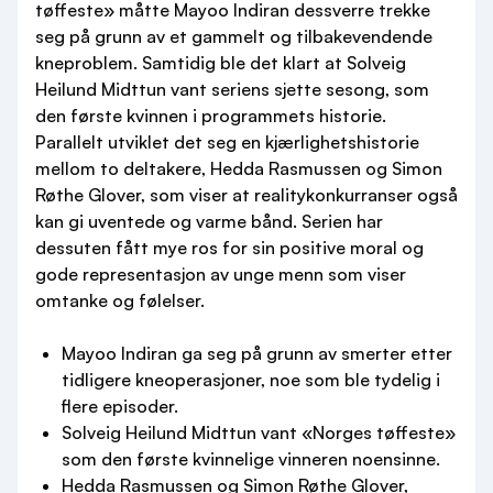
tøffeste» måtte Mayoo Indiran dessverre trekke
seg på grunn av et gammelt og tilbakevendende
kneproblem. Samtidig ble det klart at Solveig
Heilund Midttun vant seriens sjette sesong, som
den første kvinnen i programmets historie.
Parallelt utviklet det seg en kjærlighetshistorie
mellom to deltakere, Hedda Rasmussen og Simon
Røthe Glover, som viser at realitykonkurranser også
kan gi uventede og varme bånd. Serien har
dessuten fått mye ros for sin positive moral og
gode representasjon av unge menn som viser
omtanke og følelser.
Mayoo Indiran ga seg på grunn av smerter etter
tidligere kneoperasjoner, noe som ble tydelig i
flere episoder.
Solveig Heilund Midttun vant «Norges tøffeste»
som den første kvinnelige vinneren noensinne.
Hedda Rasmussen og Simon Røthe Glover,