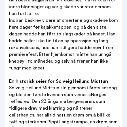
indre blødninger og varig skade var stor dersom
han fortsatte.
Indiran beskrev videre at smertene og skadene kom
flere dager før kajakketappen, og på den siste
dagen hadde han fått to slagskader på kneet. Han
hadde heller ikke tid til en ny operasjon og lang
rekonvalesens, noe han tidligere hadde nevnt i en
premierefest. Etter hjemkomst måtte han unngå
knebøy i to måneder, og selv nå trener han ikke
tungt med kneet.
En historisk seier for Solveig Heilund Midttun
Solveig Heilund Midttun slo gjennom i årets sesong
og ble den første kvinnen som vinner «Norges
tøffeste». Den 23 år gamle bergenseren, som
tidligere drev med klatring og nå trener
calisthenics, har alltid hatt en drøm om å bli like
tøff og sterk som Pippi Langstrømpe, en drøm som