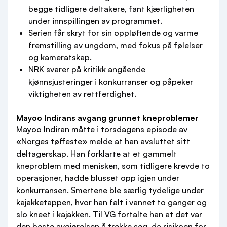
begge tidligere deltakere, fant kjærligheten
under innspillingen av programmet.
Serien får skryt for sin oppløftende og varme
fremstilling av ungdom, med fokus på følelser
og kameratskap.
NRK svarer på kritikk angående
kjønnsjusteringer i konkurranser og påpeker
viktigheten av rettferdighet.
Mayoo Indirans avgang grunnet kneproblemer
Mayoo Indiran måtte i torsdagens episode av
«Norges tøffeste» melde at han avsluttet sitt
deltagerskap. Han forklarte at et gammelt
kneproblem med menisken, som tidligere krevde to
operasjoner, hadde blusset opp igjen under
konkurransen. Smertene ble særlig tydelige under
kajakketappen, hvor han falt i vannet to ganger og
slo kneet i kajakken. Til VG fortalte han at det var
den beste avgjørelsen å trekke seg, da risikoen for