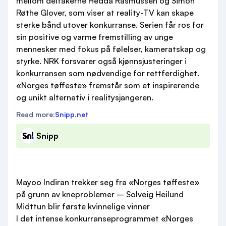
mellom deltakerne Hedda Rasmussen og Simon
Røthe Glover, som viser at reality-TV kan skape
sterke bånd utover konkurranse. Serien får ros for
sin positive og varme fremstilling av unge
mennesker med fokus på følelser, kameratskap og
styrke. NRK forsvarer også kjønnsjusteringer i
konkurransen som nødvendige for rettferdighet.
«Norges tøffeste» fremstår som et inspirerende
og unikt alternativ i realitysjangeren.
Read more:
Snipp.net
Snipp
Mayoo Indiran trekker seg fra «Norges tøffeste»
på grunn av kneproblemer – Solveig Heilund
Midttun blir første kvinnelige vinner
I det intense konkurranseprogrammet «Norges