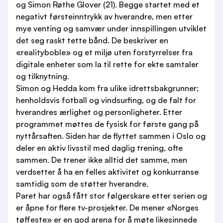
og Simon Røthe Glover (21). Begge startet med et
negativt førsteinntrykk av hverandre, men etter
mye venting og samvær under innspillingen utviklet
det seg raskt tette bånd. De beskriver en
«realityboble» og et miljø uten forstyrrelser fra
digitale enheter som la til rette for ekte samtaler
og tilknytning.
Simon og Hedda kom fra ulike idrettsbakgrunner;
henholdsvis fotball og vindsurfing, og de falt for
hverandres ærlighet og personligheter. Etter
programmet møttes de fysisk for første gang på
nyttårsaften. Siden har de flyttet sammen i Oslo og
deler en aktiv livsstil med daglig trening, ofte
sammen. De trener ikke alltid det samme, men
verdsetter å ha en felles aktivitet og konkurranse
samtidig som de støtter hverandre.
Paret har også fått stor følgerskare etter serien og
er åpne for flere tv-prosjekter. De mener «Norges
tøffeste» er en god arena for å møte likesinnede