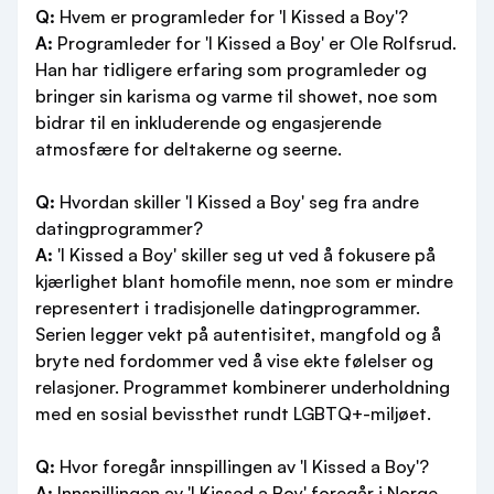
Q:
Hvem er programleder for 'I Kissed a Boy'?
A:
Programleder for 'I Kissed a Boy' er Ole Rolfsrud.
Han har tidligere erfaring som programleder og
bringer sin karisma og varme til showet, noe som
bidrar til en inkluderende og engasjerende
atmosfære for deltakerne og seerne.
Q:
Hvordan skiller 'I Kissed a Boy' seg fra andre
datingprogrammer?
A:
'I Kissed a Boy' skiller seg ut ved å fokusere på
kjærlighet blant homofile menn, noe som er mindre
representert i tradisjonelle datingprogrammer.
Serien legger vekt på autentisitet, mangfold og å
bryte ned fordommer ved å vise ekte følelser og
relasjoner. Programmet kombinerer underholdning
med en sosial bevissthet rundt LGBTQ+-miljøet.
Q:
Hvor foregår innspillingen av 'I Kissed a Boy'?
A:
Innspillingen av 'I Kissed a Boy' foregår i Norge,