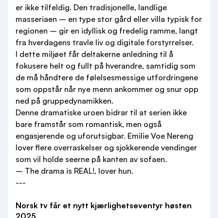
er ikke tilfeldig. Den tradisjonelle, landlige
masseriaen – en type stor gård eller villa typisk for
regionen – gir en idyllisk og fredelig ramme, langt
fra hverdagens travle liv og digitale forstyrrelser.
I dette miljøet får deltakerne anledning til å
fokusere helt og fullt på hverandre, samtidig som
de må håndtere de følelsesmessige utfordringene
som oppstår når nye menn ankommer og snur opp
ned på gruppedynamikken.
Denne dramatiske uroen bidrar til at serien ikke
bare framstår som romantisk, men også
engasjerende og uforutsigbar. Emilie Voe Nereng
lover flere overraskelser og sjokkerende vendinger
som vil holde seerne på kanten av sofaen.
– The drama is REAL!, lover hun.
---
Norsk tv får et nytt kjærlighetseventyr høsten
2025