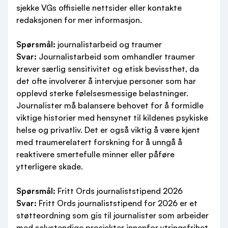
sjekke VGs offisielle nettsider eller kontakte
redaksjonen for mer informasjon.
Spørsmål:
journalistarbeid og traumer
Svar:
Journalistarbeid som omhandler traumer
krever særlig sensitivitet og etisk bevissthet, da
det ofte involverer å intervjue personer som har
opplevd sterke følelsesmessige belastninger.
Journalister må balansere behovet for å formidle
viktige historier med hensynet til kildenes psykiske
helse og privatliv. Det er også viktig å være kjent
med traumerelatert forskning for å unngå å
reaktivere smertefulle minner eller påføre
ytterligere skade.
Spørsmål:
Fritt Ords journaliststipend 2026
Svar:
Fritt Ords journaliststipend for 2026 er et
støtteordning som gis til journalister som arbeider
med selvstendige prosjekter innenfor ytringsfrihet,