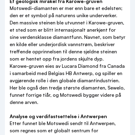
Et geologisk mirakel fra Karowe-gruven
Motswedi-diamanten er mer enn bare et edelsten;
den er et symbol på naturens unike underverker.
Den massive steinen ble utvunnet i Karowe-gruven,
et sted som er blitt internasjonalt anerkjent for
sine verdensklasse diamantfunn. Navnet, som betyr
en kilde eller underjordisk vannstrøm, beskriver
treffende opprinnelsen til denne sjeldne steinen
som er hentet opp fra jordens skjulte dyp.
Karowe-gruven eies av Lucara Diamond fra Canada
i samarbeid med Belgias HB Antwerp, og spiller en
avgjørende rolle i den globale diamantindustrien.
Her ble også den tredje største diamanten, Sewelo,
funnet forrige tiår, og Motswedi bygger videre på
denne arven.
Analyse og verdifastsettelse i Antwerpen
Etter funnet ble Motswedi sendt til Antwerpen,
som regnes som et globalt sentrum for