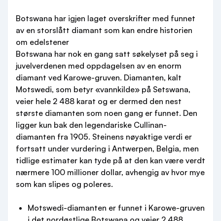
Botswana har igjen laget overskrifter med funnet
av en storslått diamant som kan endre historien
om edelstener
Botswana har nok en gang satt søkelyset på seg i
juvelverdenen med oppdagelsen av en enorm
diamant ved Karowe-gruven. Diamanten, kalt
Motswedi, som betyr «vannkilde» på Setswana,
veier hele 2 488 karat og er dermed den nest
største diamanten som noen gang er funnet. Den
ligger kun bak den legendariske Cullinan-
diamanten fra 1905. Steinens nøyaktige verdi er
fortsatt under vurdering i Antwerpen, Belgia, men
tidlige estimater kan tyde på at den kan være verdt
nærmere 100 millioner dollar, avhengig av hvor mye
som kan slipes og poleres.
Motswedi-diamanten er funnet i Karowe-gruven
i det nordøstlige Botswana og veier 2 488