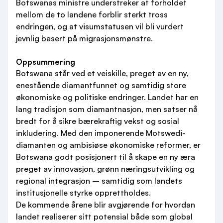
Botswanas ministre understreker at forholdet
mellom de to landene forblir sterkt tross
endringen, og at visumstatusen vil bli vurdert
jevnlig basert på migrasjonsmønstre.
Oppsummering
Botswana står ved et veiskille, preget av en ny,
enestående diamantfunnet og samtidig store
økonomiske og politiske endringer. Landet har en
lang tradisjon som diamantnasjon, men satser nå
bredt for å sikre bærekraftig vekst og sosial
inkludering. Med den imponerende Motswedi-
diamanten og ambisiøse økonomiske reformer, er
Botswana godt posisjonert til å skape en ny æra
preget av innovasjon, grønn næringsutvikling og
regional integrasjon – samtidig som landets
institusjonelle styrke opprettholdes.
De kommende årene blir avgjørende for hvordan
landet realiserer sitt potensial både som global