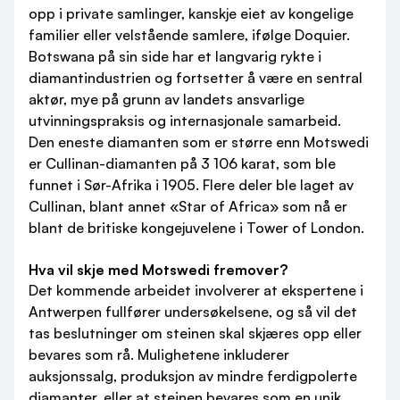
opp i private samlinger, kanskje eiet av kongelige
familier eller velstående samlere, ifølge Doquier.
Botswana på sin side har et langvarig rykte i
diamantindustrien og fortsetter å være en sentral
aktør, mye på grunn av landets ansvarlige
utvinningspraksis og internasjonale samarbeid.
Den eneste diamanten som er større enn Motswedi
er Cullinan-diamanten på 3 106 karat, som ble
funnet i Sør-Afrika i 1905. Flere deler ble laget av
Cullinan, blant annet «Star of Africa» som nå er
blant de britiske kongejuvelene i Tower of London.
Hva vil skje med Motswedi fremover?
Det kommende arbeidet involverer at ekspertene i
Antwerpen fullfører undersøkelsene, og så vil det
tas beslutninger om steinen skal skjæres opp eller
bevares som rå. Mulighetene inkluderer
auksjonssalg, produksjon av mindre ferdigpolerte
diamanter, eller at steinen bevares som en unik