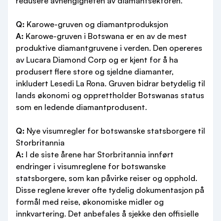
redusere avhengigheten av diamantsektoren.
Q:
Karowe-gruven og diamantproduksjon
A:
Karowe-gruven i Botswana er en av de mest
produktive diamantgruvene i verden. Den opereres
av Lucara Diamond Corp og er kjent for å ha
produsert flere store og sjeldne diamanter,
inkludert Lesedi La Rona. Gruven bidrar betydelig til
lands økonomi og opprettholder Botswanas status
som en ledende diamantprodusent.
Q:
Nye visumregler for botswanske statsborgere til
Storbritannia
A:
I de siste årene har Storbritannia innført
endringer i visumreglene for botswanske
statsborgere, som kan påvirke reiser og opphold.
Disse reglene krever ofte tydelig dokumentasjon på
formål med reise, økonomiske midler og
innkvartering. Det anbefales å sjekke den offisielle