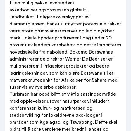
til en mulig nøkkelleverandør i
avkarboniseringsprosessen globalt.
Landbruket, tidligere overskygget av
diamantglansen, har et uutnyttet potensiale takket
være store grunnvannsreserver og ledig dyrkbar
mark. Lokale bønder produserer i dag under 20
prosent av landets kornbehov, og dette importeres
hovedsakelig fra naboland. Bokomo Botswanas
administrerende direktør Werner De Beer ser et
mulighetsrom i irrigasjonsprosjekter og bedre
lagringsløsninger, som kan gjøre Botswana til et
matvareknutepunkt for Afrika sør for Sahara med
tusenvis av nye arbeidsplasser.
Turismen har også blitt et viktig satsingsområde
med opplevelser utover naturparker, inkludert
konferanser, kultur- og matkretser, og
stedsutvikling for lokaldrevne øko-lodger i
områder som Kgalagadi og Tswapong. Dette skal
bidra til å spre verdiene mer bredt i landet og