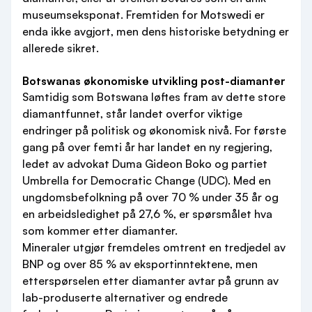
museumseksponat. Fremtiden for Motswedi er
enda ikke avgjort, men dens historiske betydning er
allerede sikret.
Botswanas økonomiske utvikling post-diamanter
Samtidig som Botswana løftes fram av dette store
diamantfunnet, står landet overfor viktige
endringer på politisk og økonomisk nivå. For første
gang på over femti år har landet en ny regjering,
ledet av advokat Duma Gideon Boko og partiet
Umbrella for Democratic Change (UDC). Med en
ungdomsbefolkning på over 70 % under 35 år og
en arbeidsledighet på 27,6 %, er spørsmålet hva
som kommer etter diamanter.
Mineraler utgjør fremdeles omtrent en tredjedel av
BNP og over 85 % av eksportinntektene, men
etterspørselen etter diamanter avtar på grunn av
lab-produserte alternativer og endrede