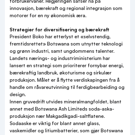
forbrukervaner. Regjeringen satser nå på
innovasjon, bærekraft og regional integrasjon som
motorer for en ny økonomisk æra.
Strategier for diversifisering og bærekraft
President Boko har etterlyst et «selvstendig,
fremtidsrettet» Botswana som utnytter teknologi
og grønn industri, samt ungdommens talenter.
Landets nærings- og industriministerium har
lansert en strategi som prioriterer fornybar energi,
bærekraftig landbruk, økoturisme og sirkulær
produksjon. Målet er å flytte verdiskapingen fra å
handle om råvareutvinning til ferdigbearbeiding og
design.
Innen gruvedrift utvides mineralmangfoldet, blant
annet med Botswana Ash Limiteds soda-aska-
produksjon nær Makgadikgadi-saltflatene.
Sodaaske er viktig for blant annet glass,
vaskemidler og litiumbatterier, som gjør Botswana