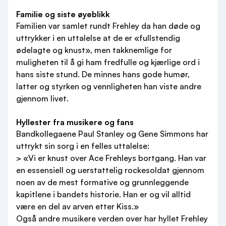
Familie og siste øyeblikk
Familien var samlet rundt Frehley da han døde og
uttrykker i en uttalelse at de er «fullstendig
ødelagte og knust», men takknemlige for
muligheten til å gi ham fredfulle og kjærlige ord i
hans siste stund. De minnes hans gode humør,
latter og styrken og vennligheten han viste andre
gjennom livet.
Hyllester fra musikere og fans
Bandkollegaene Paul Stanley og Gene Simmons har
uttrykt sin sorg i en felles uttalelse:
> «Vi er knust over Ace Frehleys bortgang. Han var
en essensiell og uerstattelig rockesoldat gjennom
noen av de mest formative og grunnleggende
kapitlene i bandets historie. Han er og vil alltid
være en del av arven etter Kiss.»
Også andre musikere verden over har hyllet Frehley