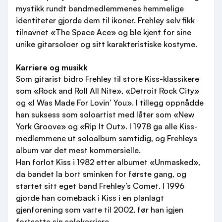
mystikk rundt bandmedlemmenes hemmelige
identiteter gjorde dem til ikoner. Frehley selv fikk
tilnavnet «The Space Ace» og ble kjent for sine
unike gitarsoloer og sitt karakteristiske kostyme.
Karriere og musikk
Som gitarist bidro Frehley til store Kiss-klassikere
som «Rock and Roll All Nite», «Detroit Rock City»
og «I Was Made For Lovin’ You». I tillegg oppnådde
han suksess som soloartist med låter som «New
York Groove» og «Rip It Out». I 1978 ga alle Kiss-
medlemmene ut soloalbum samtidig, og Frehleys
album var det mest kommersielle.
Han forlot Kiss i 1982 etter albumet «Unmasked»,
da bandet la bort sminken for første gang, og
startet sitt eget band Frehley’s Comet. I 1996
gjorde han comeback i Kiss i en planlagt
gjenforening som varte til 2002, før han igjen
fortsatte sin solokarriere.