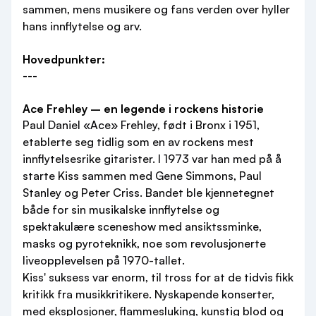
sammen, mens musikere og fans verden over hyller
hans innflytelse og arv.
Hovedpunkter:
---
Ace Frehley – en legende i rockens historie
Paul Daniel «Ace» Frehley, født i Bronx i 1951,
etablerte seg tidlig som en av rockens mest
innflytelsesrike gitarister. I 1973 var han med på å
starte Kiss sammen med Gene Simmons, Paul
Stanley og Peter Criss. Bandet ble kjennetegnet
både for sin musikalske innflytelse og
spektakulære sceneshow med ansiktssminke,
masks og pyroteknikk, noe som revolusjonerte
liveopplevelsen på 1970-tallet.
Kiss' suksess var enorm, til tross for at de tidvis fikk
kritikk fra musikkritikere. Nyskapende konserter,
med eksplosjoner, flammesluking, kunstig blod og