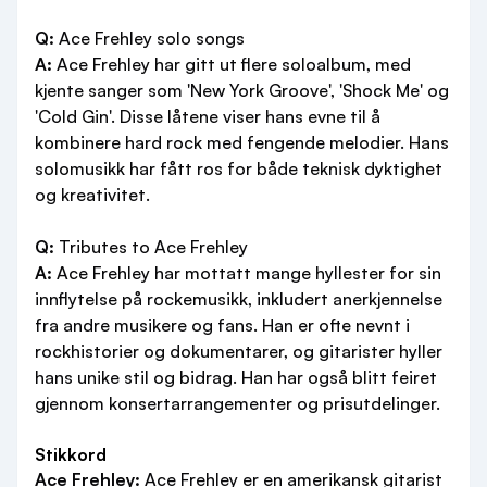
Q:
Ace Frehley solo songs
A:
Ace Frehley har gitt ut flere soloalbum, med
kjente sanger som 'New York Groove', 'Shock Me' og
'Cold Gin'. Disse låtene viser hans evne til å
kombinere hard rock med fengende melodier. Hans
solomusikk har fått ros for både teknisk dyktighet
og kreativitet.
Q:
Tributes to Ace Frehley
A:
Ace Frehley har mottatt mange hyllester for sin
innflytelse på rockemusikk, inkludert anerkjennelse
fra andre musikere og fans. Han er ofte nevnt i
rockhistorier og dokumentarer, og gitarister hyller
hans unike stil og bidrag. Han har også blitt feiret
gjennom konsertarrangementer og prisutdelinger.
Stikkord
Ace Frehley:
Ace Frehley er en amerikansk gitarist