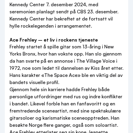
Kennedy Center 7. desember 2024, med
seremonien planlagt sendt på CBS 23. desember.
Kennedy Center har bekreftet at de fortsatt vil
hylle rockelegenden i arrangementet.
Ace Frehley – et liv i rockens tjeneste
Frehley startet å spille gitar som 13-åring i New
Yorks Bronx, hvor han vokste opp. Han slo gjennom
da han svarte på en annonse i The Village Voice i
1972, noe som ledet til dannelsen av Kiss året etter.
Hans karakter «The Space Ace» ble en viktig del av
bandets visuelle profil.
Gjennom hele sin karriere hadde Frehley både
personlige utfordringer med rus og indre konflikter
i bandet. Likevel forble han en fanfavoritt og en
fremtredende sceneartist, med sine spektakulære
gitarsoloer og karismatiske sceneopptreden. Han
besøkte Norge flere ganger, også som soloartist.
Ace Frehley etterlater seg sin kone Jeanette