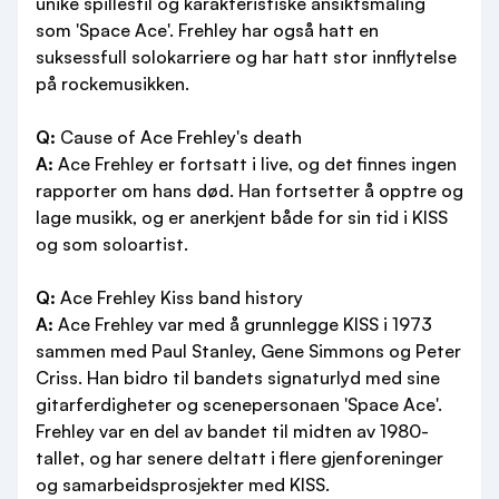
unike spillestil og karakteristiske ansiktsmaling
som 'Space Ace'. Frehley har også hatt en
suksessfull solokarriere og har hatt stor innflytelse
på rockemusikken.
Q:
Cause of Ace Frehley's death
A:
Ace Frehley er fortsatt i live, og det finnes ingen
rapporter om hans død. Han fortsetter å opptre og
lage musikk, og er anerkjent både for sin tid i KISS
og som soloartist.
Q:
Ace Frehley Kiss band history
A:
Ace Frehley var med å grunnlegge KISS i 1973
sammen med Paul Stanley, Gene Simmons og Peter
Criss. Han bidro til bandets signaturlyd med sine
gitarferdigheter og scenepersonaen 'Space Ace'.
Frehley var en del av bandet til midten av 1980-
tallet, og har senere deltatt i flere gjenforeninger
og samarbeidsprosjekter med KISS.