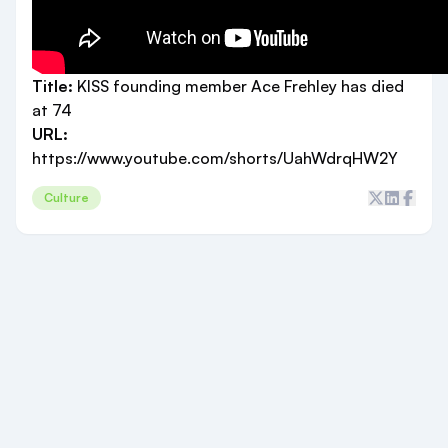
Title:
KISS founding member Ace Frehley has died
at 74
URL:
https://www.youtube.com/shorts/UahWdrqHW2Y
Culture