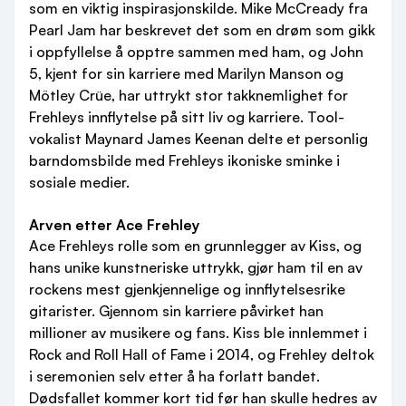
som en viktig inspirasjonskilde. Mike McCready fra
Pearl Jam har beskrevet det som en drøm som gikk
i oppfyllelse å opptre sammen med ham, og John
5, kjent for sin karriere med Marilyn Manson og
Mötley Crüe, har uttrykt stor takknemlighet for
Frehleys innflytelse på sitt liv og karriere. Tool-
vokalist Maynard James Keenan delte et personlig
barndomsbilde med Frehleys ikoniske sminke i
sosiale medier.
Arven etter Ace Frehley
Ace Frehleys rolle som en grunnlegger av Kiss, og
hans unike kunstneriske uttrykk, gjør ham til en av
rockens mest gjenkjennelige og innflytelsesrike
gitarister. Gjennom sin karriere påvirket han
millioner av musikere og fans. Kiss ble innlemmet i
Rock and Roll Hall of Fame i 2014, og Frehley deltok
i seremonien selv etter å ha forlatt bandet.
Dødsfallet kommer kort tid før han skulle hedres av