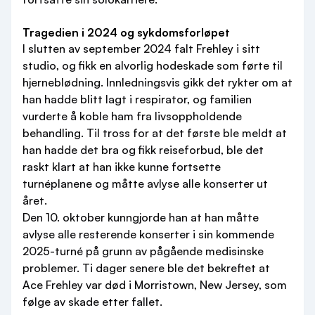
Tragedien i 2024 og sykdomsforløpet
I slutten av september 2024 falt Frehley i sitt
studio, og fikk en alvorlig hodeskade som førte til
hjerneblødning. Innledningsvis gikk det rykter om at
han hadde blitt lagt i respirator, og familien
vurderte å koble ham fra livsoppholdende
behandling. Til tross for at det første ble meldt at
han hadde det bra og fikk reiseforbud, ble det
raskt klart at han ikke kunne fortsette
turnéplanene og måtte avlyse alle konserter ut
året.
Den 10. oktober kunngjorde han at han måtte
avlyse alle resterende konserter i sin kommende
2025-turné på grunn av pågående medisinske
problemer. Ti dager senere ble det bekreftet at
Ace Frehley var død i Morristown, New Jersey, som
følge av skade etter fallet.