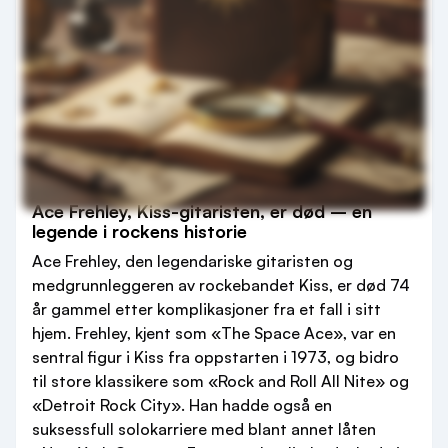
Ace Frehley, Kiss-gitaristen, er død – en
legende i rockens historie
Ace Frehley, den legendariske gitaristen og
medgrunnleggeren av rockebandet Kiss, er død 74
år gammel etter komplikasjoner fra et fall i sitt
hjem. Frehley, kjent som «The Space Ace», var en
sentral figur i Kiss fra oppstarten i 1973, og bidro
til store klassikere som «Rock and Roll All Nite» og
«Detroit Rock City». Han hadde også en
suksessfull solokarriere med blant annet låten